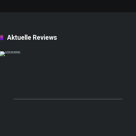
Aktuelle Reviews
Bethall
Casino
Review
18.
Oktober
2024