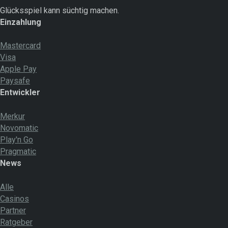
Glücksspiel kann süchtig machen.
Einzahlung
Mastercard
Visa
Apple Pay
Paysafe
Entwickler
Merkur
Novomatic
Play'n Go
Pragmatic
News
Alle
Casinos
Partner
Ratgeber