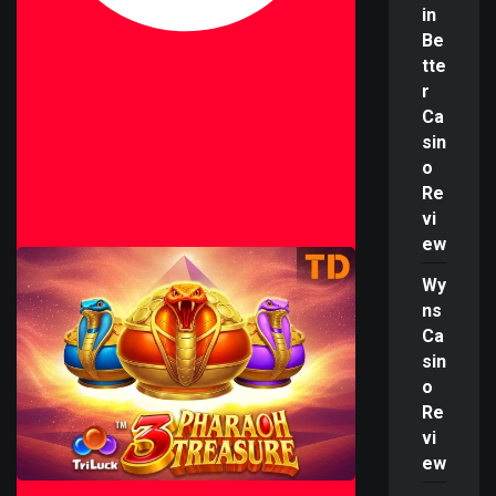
in
Be
tte
r
Ca
sin
o
Re
vi
ew
Wy
ns
Ca
sin
o
Re
vi
ew