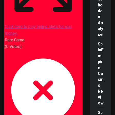
ho
de
n
An
Click here to play online slots for real
aly
money.
se
Rate Game
Sp
(
0
Votes)
inE
m
pir
e
Ca
sin
o
Re
vi
ew
Sp