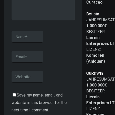
Curacao
Betista
JAHRESUMSAT
1.000.000€
BESITZER:
Liernin
Enterprises L
LIZENZ:
Komoren
(Anjouan)
QuickWin
JAHRESUMSAT
1.000.000€
BESITZER:
Save my name, email, and
Liernin
website in this browser for the
Enterprises L
LIZENZ:
next time I comment.
Komoren