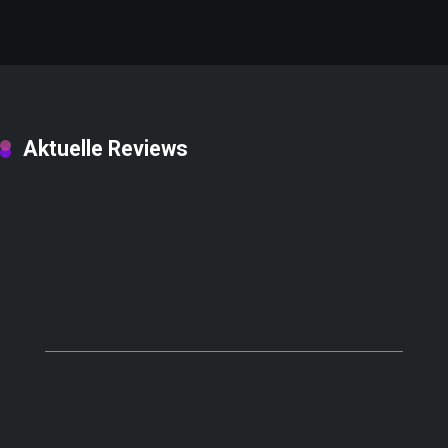
Aktuelle Reviews
Bethall
Casino
Review
18.
Oktober
2024