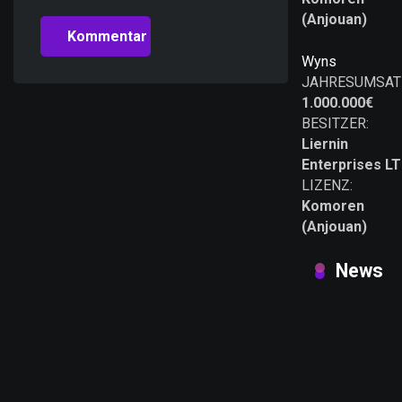
(Anjouan)
Wyns
JAHRESUMSAT
1.000.000€
BESITZER:
Liernin
Enterprises L
LIZENZ:
Komoren
(Anjouan)
News