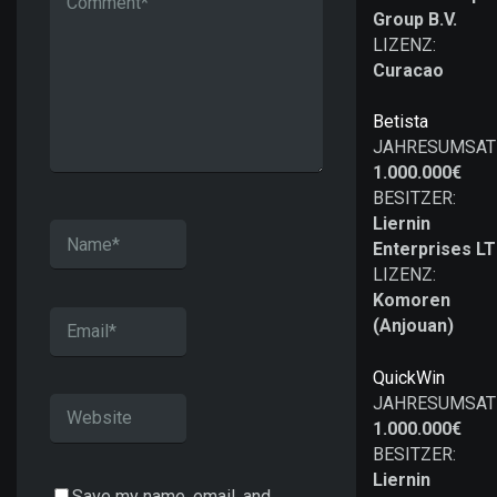
Group B.V.
LIZENZ:
Curacao
Betista
JAHRESUMSAT
1.000.000€
BESITZER:
Liernin
Enterprises L
LIZENZ:
Komoren
(Anjouan)
QuickWin
JAHRESUMSAT
1.000.000€
BESITZER:
Liernin
Save my name, email, and