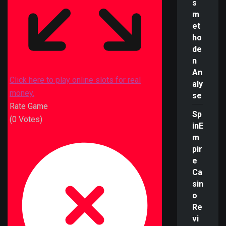
s
m
et
ho
de
n
An
Click here to play online slots for real
aly
money.
se
Rate Game
Sp
(
0
Votes)
inE
m
pir
e
Ca
sin
o
Re
vi