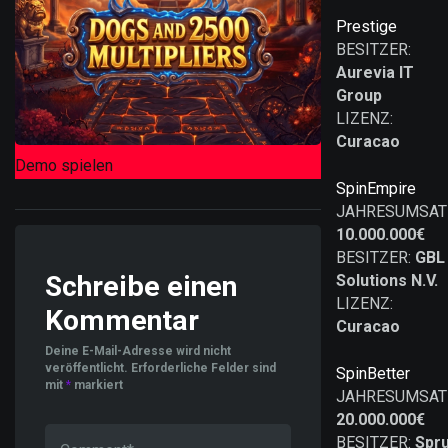
Prestige
BESITZER:
Aurevia IT
Group
LIZENZ:
Curacao
Demo spielen
SpinEmpire
JAHRESUMSAT
10.000.000€
BESITZER:
GBL
Schreibe einen
Solutions N.V.
LIZENZ:
Kommentar
Curacao
Deine E-Mail-Adresse wird nicht
veröffentlicht.
Erforderliche Felder sind
SpinBetter
mit
*
markiert
JAHRESUMSAT
20.000.000€
BESITZER:
Spru