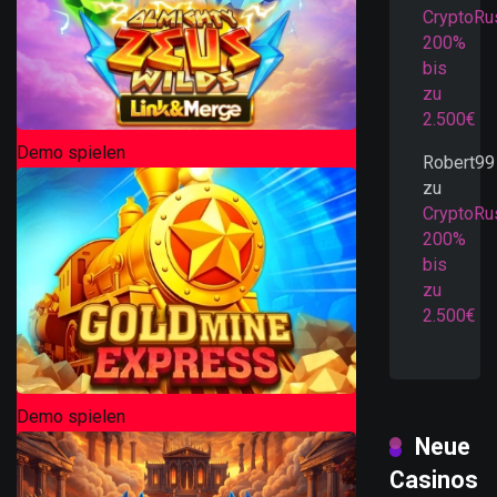
CryptoRu
200%
bis
zu
2.500€
Demo spielen
Robert99
zu
CryptoRu
200%
bis
zu
2.500€
Demo spielen
Neue
Casinos