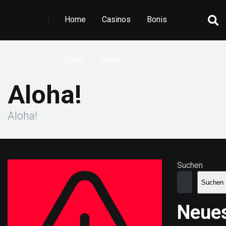
Home
Casinos
Bonis
Slots
News
Aloha!
Aloha!
Suchen
Suchen
Neue