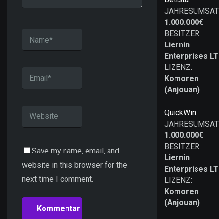
JAHRESUMSAT
1.000.000€
BESITZER:
Liernin
Enterprises L
LIZENZ:
Komoren
(Anjouan)
QuickWin
JAHRESUMSAT
1.000.000€
BESITZER:
Save my name, email, and
Liernin
website in this browser for the
Enterprises L
next time I comment.
LIZENZ:
Komoren
(Anjouan)