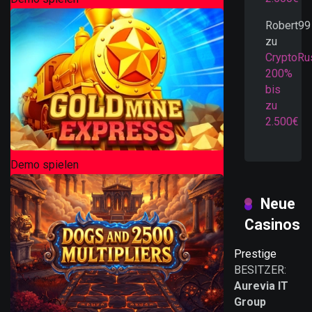
Robert99
zu
CryptoRu
200%
bis
zu
2.500€
Demo spielen
Neue
Casinos
Prestige
BESITZER:
Aurevia IT
Group