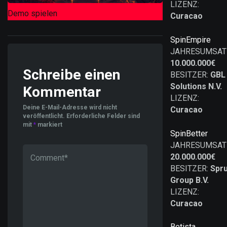
LIZENZ:
Demo spielen
Curacao
SpinEmpire
JAHRESUMSAT
10.000.000€
Schreibe einen
BESITZER:
GBL
Solutions N.V.
Kommentar
LIZENZ:
Deine E-Mail-Adresse wird nicht
Curacao
veröffentlicht.
Erforderliche Felder sind
mit
*
markiert
SpinBetter
JAHRESUMSAT
20.000.000€
BESITZER:
Spru
Group B.V.
LIZENZ:
Curacao
Betista