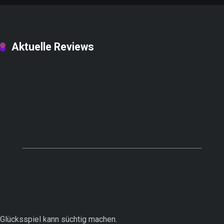
Aktuelle Reviews
Bethall
Casino
Review
18.
Oktober
2024
Glücksspiel kann süchtig machen.