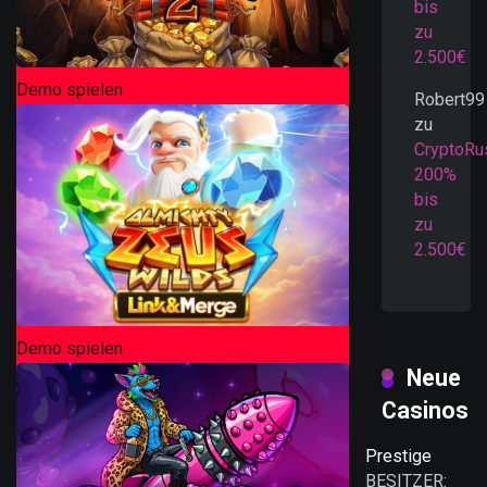
bis
zu
2.500€
Demo spielen
Robert99
zu
CryptoRu
200%
bis
zu
2.500€
Demo spielen
Neue
Casinos
Prestige
BESITZER: