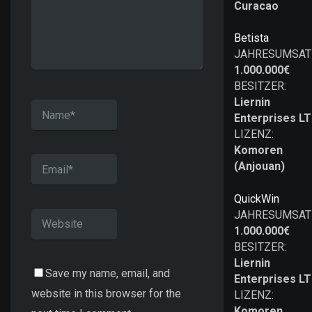
Curacao
Betista
JAHRESUMSAT
1.000.000€
BESITZER:
Liernin
Enterprises L
LIZENZ:
Komoren
(Anjouan)
QuickWin
JAHRESUMSAT
1.000.000€
BESITZER:
Liernin
Save my name, email, and
Enterprises L
website in this browser for the
LIZENZ:
Komoren