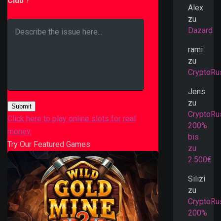
Club
?
Alex
zu
Dazard
rami
zu
CryptoRu
Jens
zu
Submit
CryptoRu
Click here to play online slots for real
200%
money.
bis
Try Our Featured Games
zu
2.500€
Silizi
zu
CryptoRu
200%