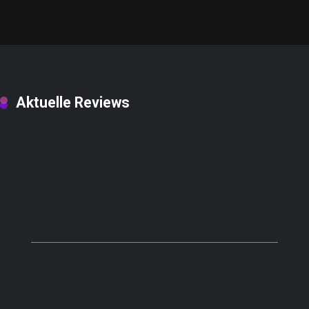
Aktuelle Reviews
Bethall
Casino
Review
18.
Oktober
2024