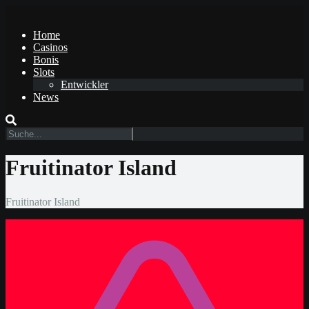
Home
Casinos
Bonis
Slots
Entwickler
News
Fruitinator Island
Fruitinator Island