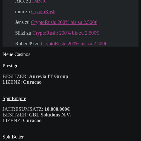
Alex
zu
Dazard
rami
zu
CryptoRush
Jens
zu
CryptoRush: 200% bis zu 2.500€
Silizi
zu
CryptoRush: 200% bis zu 2.500€
Robert99
zu
CryptoRush: 200% bis zu 2.500€
Neue Casinos
Prestige
BESITZER:
Aurevia IT Group
LIZENZ:
Curacao
SpinEmpire
JAHRESUMSATZ:
10.000.000€
BESITZER:
GBL Solutions N.V.
LIZENZ:
Curacao
SpinBetter