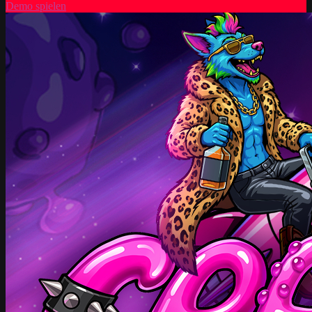
Demo spielen