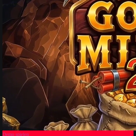
Demo spielen