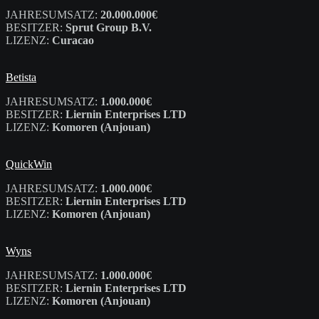
JAHRESUMSATZ:
20.000.000€
BESITZER:
Sprut Group B.V.
LIZENZ:
Curacao
Betista
JAHRESUMSATZ:
1.000.000€
BESITZER:
Liernin Enterprises LTD
LIZENZ:
Komoren (Anjouan)
QuickWin
JAHRESUMSATZ:
1.000.000€
BESITZER:
Liernin Enterprises LTD
LIZENZ:
Komoren (Anjouan)
Wyns
JAHRESUMSATZ:
1.000.000€
BESITZER:
Liernin Enterprises LTD
LIZENZ:
Komoren (Anjouan)