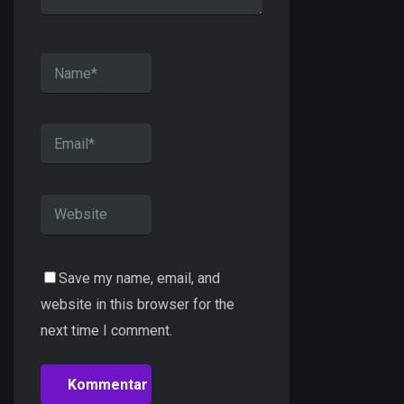
Save my name, email, and
website in this browser for the
next time I comment.