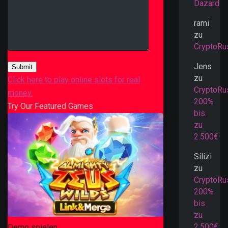
Dazard
rami
zu
CryptoRu
Jens
Submit
zu
Click here to play online slots for real
CryptoRu
money.
200%
Try Our Featured Games
bis
zu
2.500€
Silizi
zu
CryptoRu
200%
bis
zu
2.500€
Demo spielen