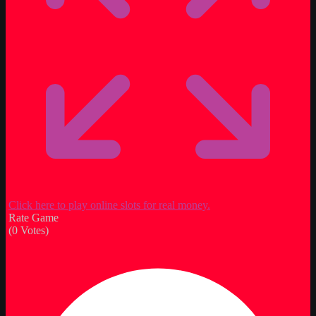
Click here to play online slots for real money.
Rate Game
(
0
Votes)