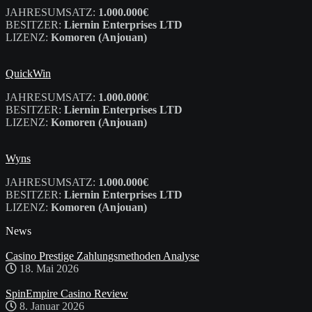
JAHRESUMSATZ:
1.000.000€
BESITZER:
Liernin Enterprises LTD
LIZENZ:
Komoren (Anjouan)
QuickWin
JAHRESUMSATZ:
1.000.000€
BESITZER:
Liernin Enterprises LTD
LIZENZ:
Komoren (Anjouan)
Wyns
JAHRESUMSATZ:
1.000.000€
BESITZER:
Liernin Enterprises LTD
LIZENZ:
Komoren (Anjouan)
News
Casino Prestige Zahlungsmethoden Analyse
18. Mai 2026
SpinEmpire Casino Review
8. Januar 2026