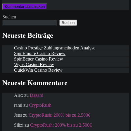
Suchen
Suchen
Neueste Beiträge
Casino Prestige Zahlungsmethoden Analyse
SpinEmpire Casino Review
SpinBetter Casino Review
Wyns Casino Review
QuickWin Casino Review
Neueste Kommentare
Alex
zu
Dazard
rami
zu
CryptoRush
Jens
zu
CryptoRush: 200% bis zu 2.500€
Silizi
zu
CryptoRush: 200% bis zu 2.500€