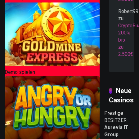
Robert99
zu
CryptoRu
200%
bis
zu
2.500€
Demo spielen
Neue
Casinos
Prestige
BESITZER:
Aurevia IT
Group