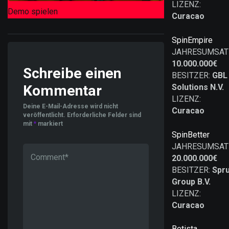
LIZENZ:
Demo spielen
Curacao
SpinEmpire
JAHRESUMSAT
10.000.000€
Schreibe einen
BESITZER:
GBL
Solutions N.V.
Kommentar
LIZENZ:
Deine E-Mail-Adresse wird nicht
Curacao
veröffentlicht.
Erforderliche Felder sind
mit
*
markiert
SpinBetter
JAHRESUMSAT
20.000.000€
BESITZER:
Spru
Group B.V.
LIZENZ:
Curacao
Betista