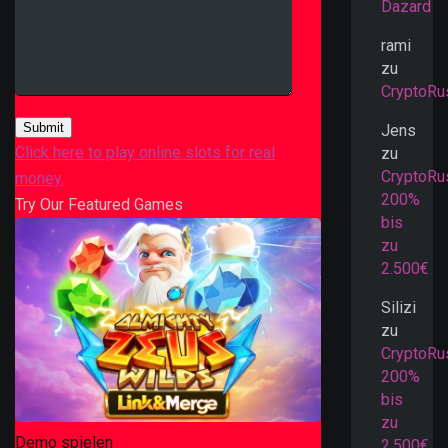
Dazard
rami
zu
CryptoRu
Submit
Jens
Click here to play online slots for real
zu
CryptoRu
money.
200%
Try Our Featured Games
bis
zu
2.500€
Silizi
zu
CryptoRu
200%
bis
zu
Demo spielen
2.500€