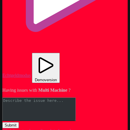
Echtgeldmodus
Demoversion
Having issues with
Multi Machine
?
Submit