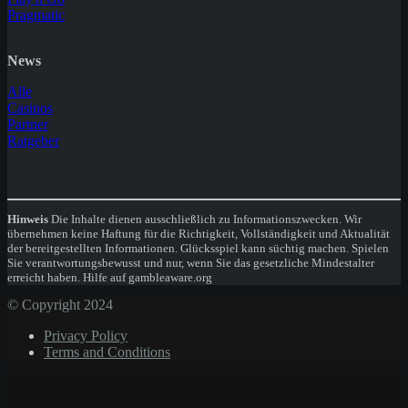
Pragmatic
News
Alle
Casinos
Partner
Ratgeber
Hinweis
Die Inhalte dienen ausschließlich zu Informationszwecken. Wir
übernehmen keine Haftung für die Richtigkeit, Vollständigkeit und Aktualität
der bereitgestellten Informationen. Glücksspiel kann süchtig machen. Spielen
Sie verantwortungsbewusst und nur, wenn Sie das gesetzliche Mindestalter
erreicht haben. Hilfe auf gambleaware.org
© Copyright 2024
Privacy Policy
Terms and Conditions