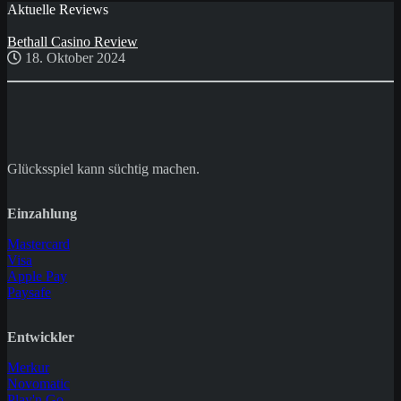
Aktuelle Reviews
Bethall Casino Review
18. Oktober 2024
Glücksspiel kann süchtig machen.
Einzahlung
Mastercard
Visa
Apple Pay
Paysafe
Entwickler
Merkur
Novomatic
Play'n Go