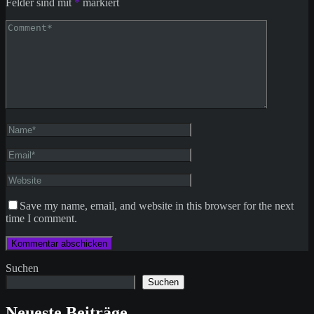
Felder sind mit
*
markiert
Save my name, email, and website in this browser for the next
time I comment.
Suchen
Suchen
Neueste Beiträge