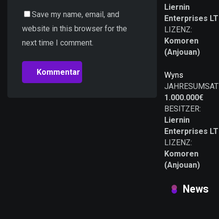
Liernin
Save my name, email, and
Enterprises L
website in this browser for the
LIZENZ:
Komoren
next time I comment.
(Anjouan)
Wyns
JAHRESUMSAT
1.000.000€
BESITZER:
Liernin
Enterprises L
LIZENZ:
Komoren
(Anjouan)
News