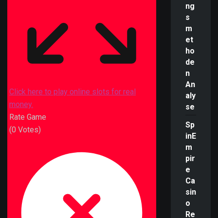
ng
s
m
et
ho
de
n
An
Click here to play online slots for real
aly
money.
se
Rate Game
Sp
(
0
Votes)
inE
m
pir
e
Ca
sin
o
Re