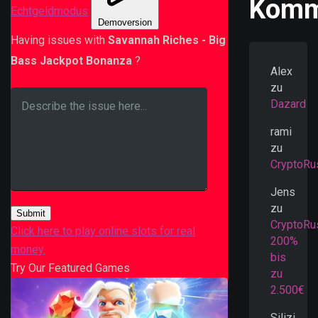
Komm
Echtgeldmodus
Demoversion
Having issues with
Savannah Riches - Big
Bass Jackpot Bonanza
?
Alex
zu
Dazard
rami
zu
CryptoRu
Jens
zu
Submit
CryptoRu
Click here to play online slots for real
200%
money.
bis
Try Our Featured Games
zu
2.500€
Silizi