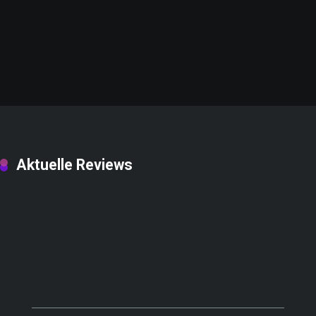
Aktuelle Reviews
Bethall
Casino
Review
18.
Oktober
2024