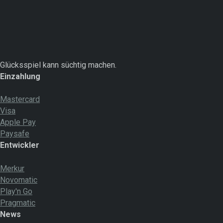
Glücksspiel kann süchtig machen.
Einzahlung
Mastercard
Visa
Apple Pay
Paysafe
Entwickler
Merkur
Novomatic
Play'n Go
Pragmatic
News