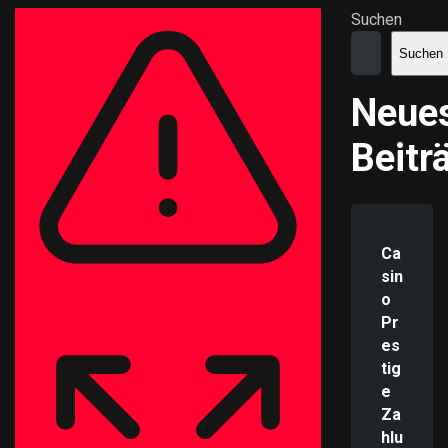
Suchen
Suchen
Neue
Beitr
Ca
sin
o
Pr
es
tig
e
Za
hlu