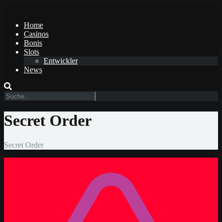
Home
Casinos
Bonis
Slots
Entwickler
News
Secret Order
Secret Order