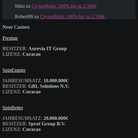
Silizi
zu
CryptoRush: 200% bis zu 2.500€
Robert99
zu
CryptoRush: 200% bis zu 2.500€
Neue Casinos
Prestige
BESITZER:
Aurevia IT Group
LIZENZ:
Curacao
SpinEmpire
JAHRESUMSATZ:
10.000.000€
BESITZER:
GBL Solutions N.V.
LIZENZ:
Curacao
SpinBetter
JAHRESUMSATZ:
20.000.000€
BESITZER:
Sprut Group B.V.
LIZENZ:
Curacao