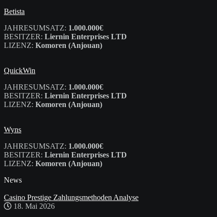
Betista
JAHRESUMSATZ:
1.000.000€
BESITZER:
Liernin Enterprises LTD
LIZENZ:
Komoren (Anjouan)
QuickWin
JAHRESUMSATZ:
1.000.000€
BESITZER:
Liernin Enterprises LTD
LIZENZ:
Komoren (Anjouan)
Wyns
JAHRESUMSATZ:
1.000.000€
BESITZER:
Liernin Enterprises LTD
LIZENZ:
Komoren (Anjouan)
News
Casino Prestige Zahlungsmethoden Analyse
18. Mai 2026