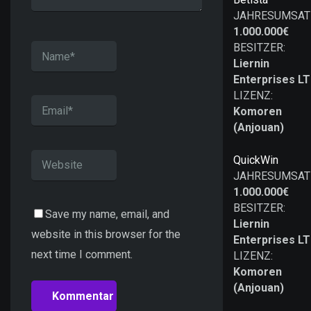
JAHRESUMSAT
1.000.000€
BESITZER:
Liernin
Enterprises L
LIZENZ:
Komoren
(Anjouan)
QuickWin
JAHRESUMSAT
1.000.000€
BESITZER:
Save my name, email, and
Liernin
website in this browser for the
Enterprises L
next time I comment.
LIZENZ:
Komoren
(Anjouan)