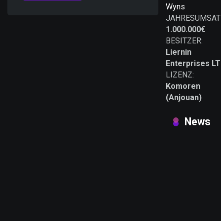
Wyns
JAHRESUMSAT
1.000.000€
BESITZER:
Liernin
Enterprises L
LIZENZ:
Komoren
(Anjouan)
News