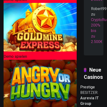
Robert99
zu
CryptoRu
200%
bis
zu
2.500€
Demo spielen
Neue
Casinos
Prestige
BESITZER:
Aurevia IT
Group