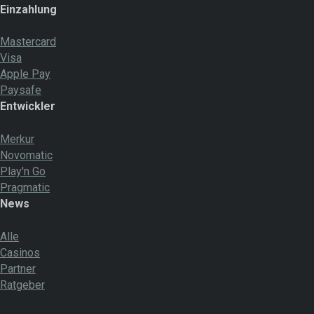
Einzahlung
Mastercard
Visa
Apple Pay
Paysafe
Entwickler
Merkur
Novomatic
Play'n Go
Pragmatic
News
Alle
Casinos
Partner
Ratgeber