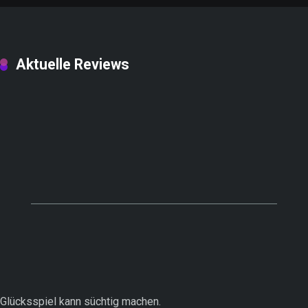
Aktuelle Reviews
Bethall
Casino
Review
18.
Oktober
2024
Glücksspiel kann süchtig machen.