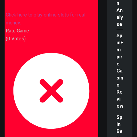
n
An
Click here to play online slots for real
aly
money.
se
Rate Game
Sp
(
0
Votes)
inE
m
pir
e
Ca
sin
o
Re
vi
ew
Sp
in
Be