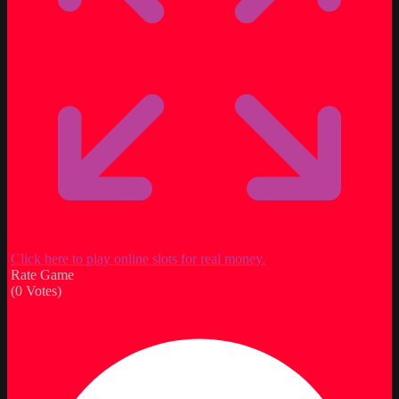
Click here to play online slots for real money.
Rate Game
(
0
Votes)