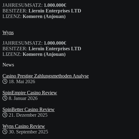
JAHRESUMSATZ:
1.000.000€
BESITZER:
Liernin Enterprises LTD
LIZENZ:
Komoren (Anjouan)
Wyns
JAHRESUMSATZ:
1.000.000€
BESITZER:
Liernin Enterprises LTD
LIZENZ:
Komoren (Anjouan)
News
Casino Prestige Zahlungsmethoden Analyse
18. Mai 2026
SpinEmpire Casino Review
8. Januar 2026
SpinBetter Casino Review
21. Dezember 2025
Wyns Casino Review
30. September 2025