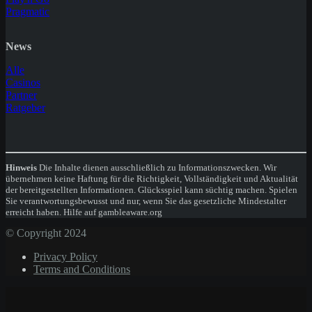
Pragmatic
News
Alle
Casinos
Partner
Ratgeber
Hinweis
Die Inhalte dienen ausschließlich zu Informationszwecken. Wir
übernehmen keine Haftung für die Richtigkeit, Vollständigkeit und Aktualität
der bereitgestellten Informationen. Glücksspiel kann süchtig machen. Spielen
Sie verantwortungsbewusst und nur, wenn Sie das gesetzliche Mindestalter
erreicht haben. Hilfe auf gambleaware.org
© Copyright 2024
Privacy Policy
Terms and Conditions