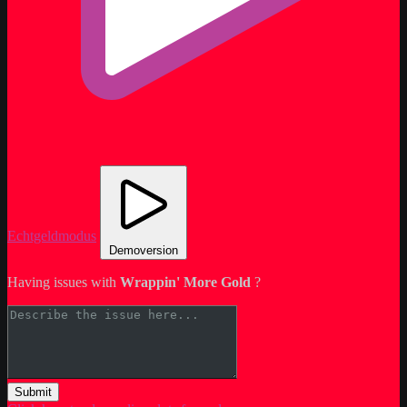
Echtgeldmodus
Demoversion
Having issues with
Wrappin' More Gold
?
Submit