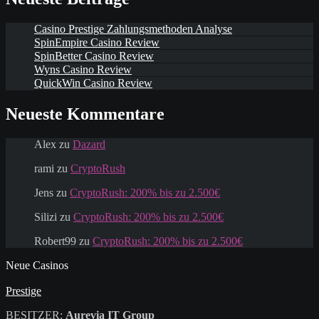
Casino Prestige Zahlungsmethoden Analyse
SpinEmpire Casino Review
SpinBetter Casino Review
Wyns Casino Review
QuickWin Casino Review
Neueste Kommentare
Alex
zu
Dazard
rami
zu
CryptoRush
Jens
zu
CryptoRush: 200% bis zu 2.500€
Silizi
zu
CryptoRush: 200% bis zu 2.500€
Robert99
zu
CryptoRush: 200% bis zu 2.500€
Neue Casinos
Prestige
BESITZER:
Aurevia IT Group