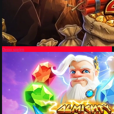
Demo spielen