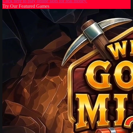
Click here to play online slots for real money.
Try Our Featured Games