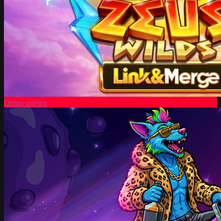
Demo spielen