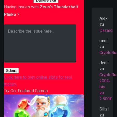
Demoversion
Having issues with
Zeus’s Thunderbolt
Plinko
?
Alex
zu
Dazard
rami
zu
CryptoRu
Jens
zu
Submit
CryptoRu
Click here to play online slots for real
200%
money.
bis
Try Our Featured Games
zu
2.500€
Silizi
zu