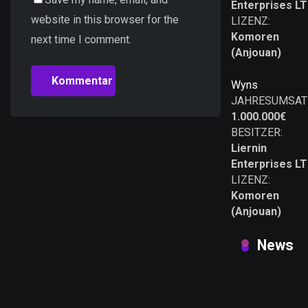
Enterprises L
website in this browser for the
LIZENZ:
Komoren
next time I comment.
(Anjouan)
Wyns
JAHRESUMSAT
1.000.000€
BESITZER:
Liernin
Enterprises L
LIZENZ:
Komoren
(Anjouan)
News