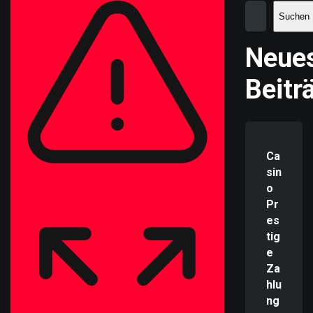
Suchen
Neue
Beitr
Ca
sin
o
Pr
es
tig
e
Za
hlu
ng