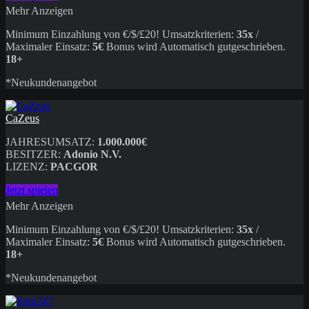
Mehr Anzeigen
Minimum Einzahlung von €/$/£20! Umsatzkriterien:
35x
/
Maximaler Einsatz:
5€
Bonus wird Automatisch gutgeschrieben.
18+
*Neukundenangebot
CaZeus
JAHRESUMSATZ:
1.000.000€
BESITZER:
Adonio N.V.
LIZENZ:
PACGOR
Jetzt spielen
Mehr Anzeigen
Minimum Einzahlung von €/$/£20! Umsatzkriterien:
35x
/
Maximaler Einsatz:
5€
Bonus wird Automatisch gutgeschrieben.
18+
*Neukundenangebot