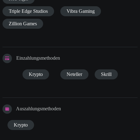
Triple Edge Studios
Vibra Gaming
Zillion Games
Einzahlungsmethoden
Krypto
Neteller
Skrill
Auszahlungsmethoden
Krypto