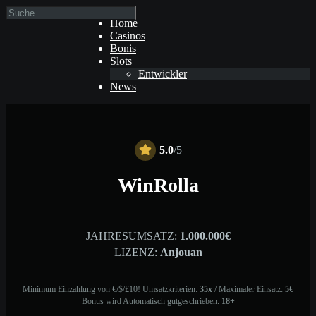
Home
Casinos
Bonis
Slots
Entwickler
News
5.0
/5
WinRolla
JAHRESUMSATZ:
1.000.000€
LIZENZ:
Anjouan
Minimum Einzahlung von €/$/£10! Umsatzkriterien:
35x
/ Maximaler Einsatz:
5€
Bonus wird Automatisch gutgeschrieben.
18+