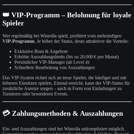
👑
VIP-Programm – Belohnung für loyale
Spieler
Wer regelmäßig bei Winrolla spielt, profitiert vom mehrstufigen
VIP-Programm
. Je höher der Status, desto attraktiver die Vorteile:
Exklusive Boni & Angebote
Erhöhte Auszahlungslimits (bis zu 20.000 € pro Monat)
Persönlicher VIP-Manager (ab Level 4)
Schnellere Bearbeitung von Auszahlungen
Das VIP-System richtet sich an treue Spieler, die häufiger und mit
höheren Einsätzen spielen. Einmal erreicht, kann der VIP-Status für
zusätzliche Anreize sorgen – auch in Form von Einladungen zu
Turnieren oder besonderen Events.
💳
Zahlungsmethoden & Auszahlungen
Ein- und Auszahlungen sind bei Winrolla unkompliziert möglich.