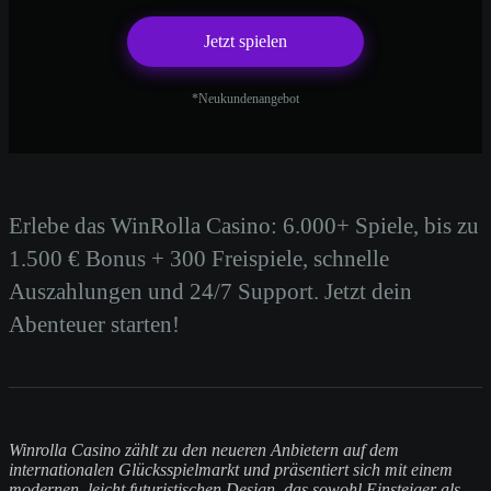
Jetzt spielen
*Neukundenangebot
Erlebe das WinRolla Casino: 6.000+ Spiele, bis zu
1.500 € Bonus + 300 Freispiele, schnelle
Auszahlungen und 24/7 Support. Jetzt dein
Abenteuer starten!
Winrolla Casino zählt zu den neueren Anbietern auf dem
internationalen Glücksspielmarkt und präsentiert sich mit einem
modernen, leicht futuristischen Design, das sowohl Einsteiger als