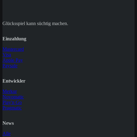
Glücksspiel kann süchtig machen.
Einzahlung
Mastercard
Visa
Apple Pay
Paysafe
Entwickler
Merkur
Novomatic
Play'n Go
Pragmatic
News
Alle