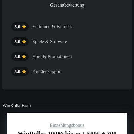
Gesamtbewertung
Vertrauen & Fairness
5.0
Spiele & Software
5.0
Boni & Promotionen
5.0
Kundensupport
5.0
WinRolla Boni
Einzahlungsbonus
WinRolla: 100% bis zu 1.500€ + 300