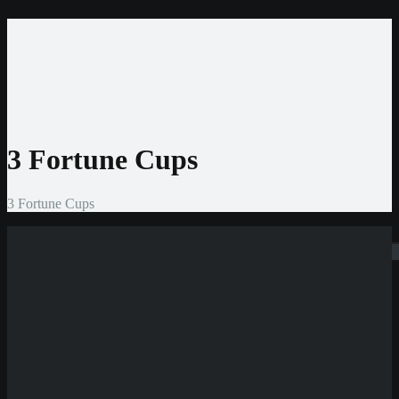
Home
Casinos
Bonis
Slots
Entwickler
News
3 Fortune Cups
3 Fortune Cups
Suchen
Neueste
Beiträge
Casino
Prestige
Zahlungs