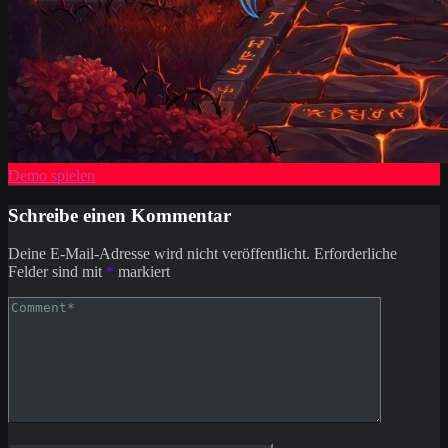
Demo spielen
Schreibe einen Kommentar
Deine E-Mail-Adresse wird nicht veröffentlicht.
Erforderliche
Felder sind mit
*
markiert