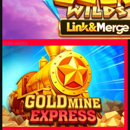
Demo spielen