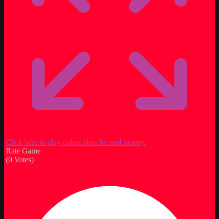
Click here to play online slots for real money.
Rate Game
(
0
Votes)