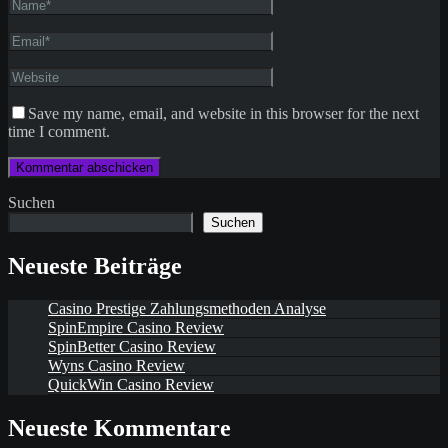
Save my name, email, and website in this browser for the next
time I comment.
Suchen
Suchen
Neueste Beiträge
Casino Prestige Zahlungsmethoden Analyse
SpinEmpire Casino Review
SpinBetter Casino Review
Wyns Casino Review
QuickWin Casino Review
Neueste Kommentare