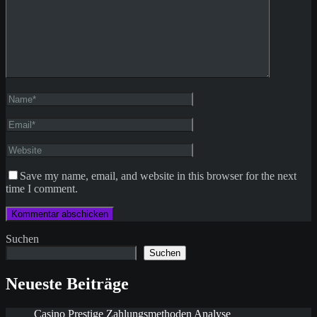
Save my name, email, and website in this browser for the next
time I comment.
Suchen
Suchen
Neueste Beiträge
Casino Prestige Zahlungsmethoden Analyse