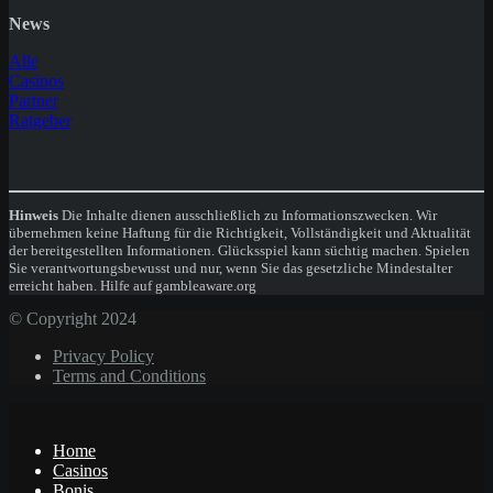
News
Alle
Casinos
Partner
Ratgeber
Hinweis
Die Inhalte dienen ausschließlich zu Informationszwecken. Wir
übernehmen keine Haftung für die Richtigkeit, Vollständigkeit und Aktualität
der bereitgestellten Informationen. Glücksspiel kann süchtig machen. Spielen
Sie verantwortungsbewusst und nur, wenn Sie das gesetzliche Mindestalter
erreicht haben. Hilfe auf gambleaware.org
© Copyright 2024
Privacy Policy
Terms and Conditions
Home
Casinos
Bonis