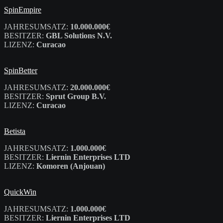
SpinEmpire
JAHRESUMSATZ:
10.000.000€
BESITZER:
GBL Solutions N.V.
LIZENZ:
Curacao
SpinBetter
JAHRESUMSATZ:
20.000.000€
BESITZER:
Sprut Group B.V.
LIZENZ:
Curacao
Betista
JAHRESUMSATZ:
1.000.000€
BESITZER:
Liernin Enterprises LTD
LIZENZ:
Komoren (Anjouan)
QuickWin
JAHRESUMSATZ:
1.000.000€
BESITZER:
Liernin Enterprises LTD