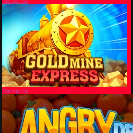
Demo spielen
Demo spielen