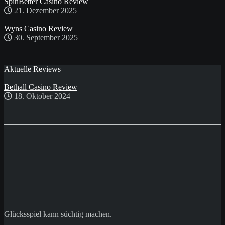
SpinBetter Casino Review
21. Dezember 2025
Wyns Casino Review
30. September 2025
Aktuelle Reviews
Bethall Casino Review
18. Oktober 2024
Glücksspiel kann süchtig machen.