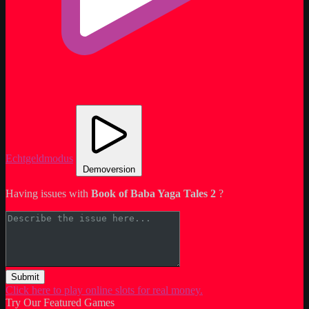
Echtgeldmodus
Demoversion
Having issues with
Book of Baba Yaga Tales 2
?
Submit
Click here to play online slots for real money.
Try Our Featured Games