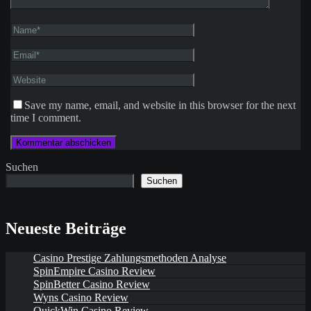
Save my name, email, and website in this browser for the next
time I comment.
Suchen
Suchen
Neueste Beiträge
Casino Prestige Zahlungsmethoden Analyse
SpinEmpire Casino Review
SpinBetter Casino Review
Wyns Casino Review
QuickWin Casino Review