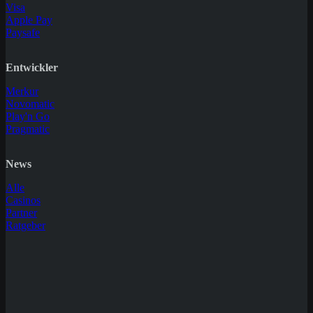
Visa
Apple Pay
Paysafe
Entwickler
Merkur
Novomatic
Play'n Go
Pragmatic
News
Alle
Casinos
Partner
Ratgeber