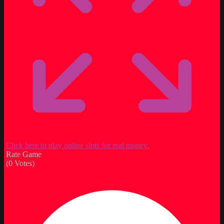
Click here to play online slots for real money.
Rate Game
(
0
Votes)