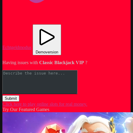
Echtgeldmodus
Demoversion
Having issues with
Classic Blackjack VIP
?
Submit
Click here to play online slots for real money.
Try Our Featured Games