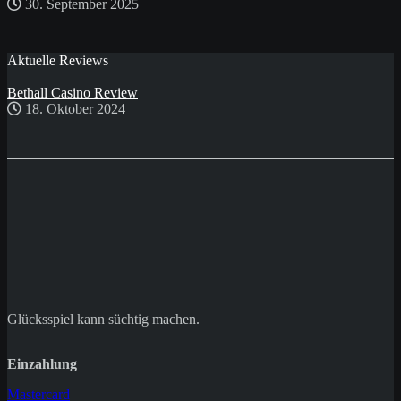
30. September 2025
Aktuelle Reviews
Bethall Casino Review
18. Oktober 2024
Glücksspiel kann süchtig machen.
Einzahlung
Mastercard