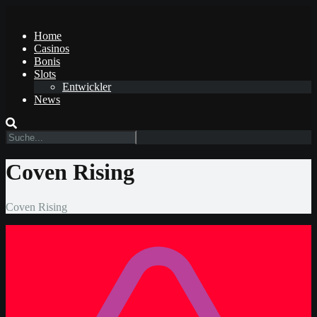
Home
Casinos
Bonis
Slots
Entwickler
News
Coven Rising
Coven Rising