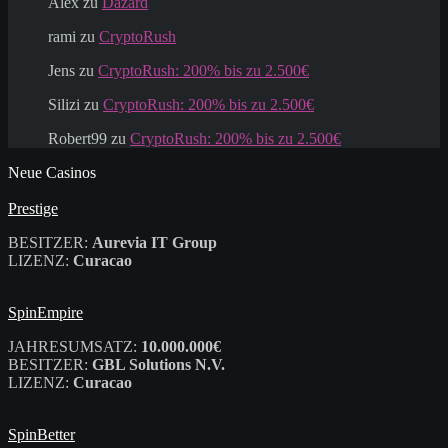
Alex
zu
Dazard
rami
zu
CryptoRush
Jens
zu
CryptoRush: 200% bis zu 2.500€
Silizi
zu
CryptoRush: 200% bis zu 2.500€
Robert99
zu
CryptoRush: 200% bis zu 2.500€
Neue Casinos
Prestige
BESITZER:
Aurevia IT Group
LIZENZ:
Curacao
SpinEmpire
JAHRESUMSATZ:
10.000.000€
BESITZER:
GBL Solutions N.V.
LIZENZ:
Curacao
SpinBetter