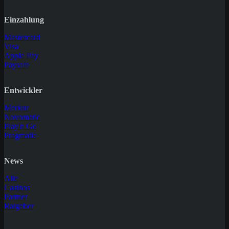
Einzahlung
Mastercard
Visa
Apple Pay
Paysafe
Entwickler
Merkur
Novomatic
Play'n Go
Pragmatic
News
Alle
Casinos
Partner
Ratgeber