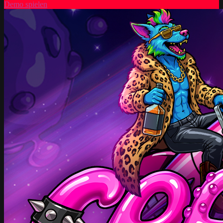
Demo spielen