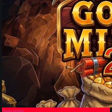
Demo spielen