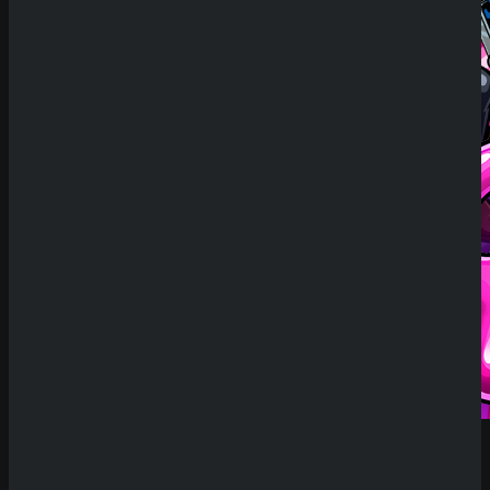
Demo spielen
Schreibe einen Kommentar