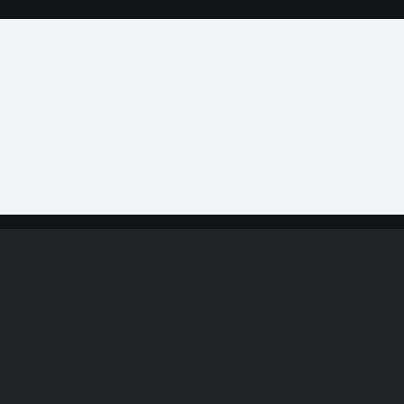
ickler