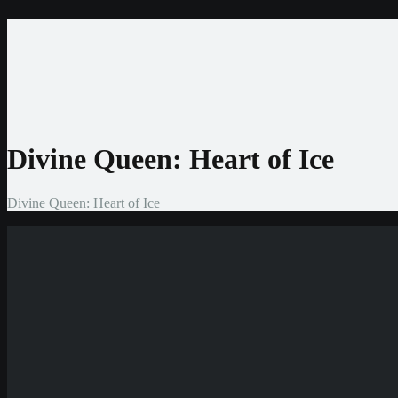
Home
Casinos
Bonis
Slots
Entw
News
Divine Queen: Heart of Ice
Divine Queen: Heart of Ice