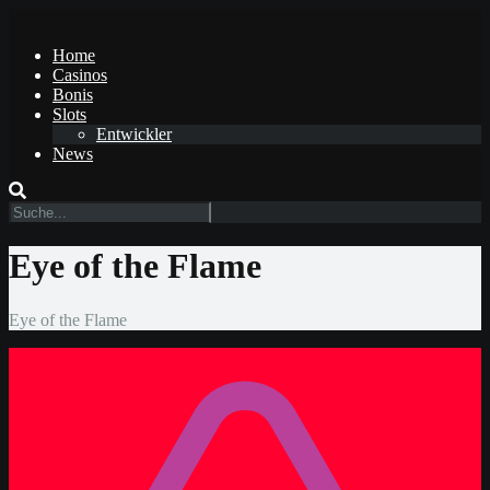
Home
Casinos
Bonis
Slots
Entwickler
News
Eye of the Flame
Eye of the Flame