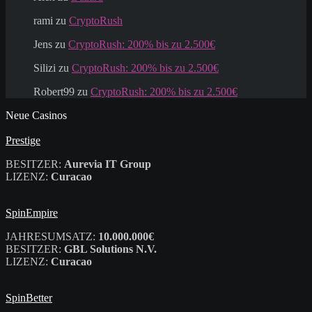
rami
zu
CryptoRush
Jens
zu
CryptoRush: 200% bis zu 2.500€
Silizi
zu
CryptoRush: 200% bis zu 2.500€
Robert99
zu
CryptoRush: 200% bis zu 2.500€
Neue Casinos
Prestige
BESITZER:
Aurevia IT Group
LIZENZ:
Curacao
SpinEmpire
JAHRESUMSATZ:
10.000.000€
BESITZER:
GBL Solutions N.V.
LIZENZ:
Curacao
SpinBetter