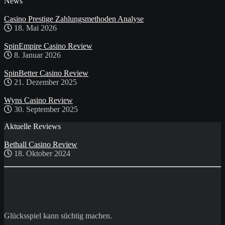
News
Casino Prestige Zahlungsmethoden Analyse
18. Mai 2026
SpinEmpire Casino Review
8. Januar 2026
SpinBetter Casino Review
21. Dezember 2025
Wyns Casino Review
30. September 2025
Aktuelle Reviews
Bethall Casino Review
18. Oktober 2024
Glücksspiel kann süchtig machen.