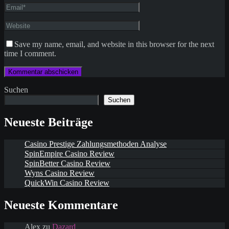
Save my name, email, and website in this browser for the next
time I comment.
Suchen
Suchen
Neueste Beiträge
Casino Prestige Zahlungsmethoden Analyse
SpinEmpire Casino Review
SpinBetter Casino Review
Wyns Casino Review
QuickWin Casino Review
Neueste Kommentare
Alex
zu
Dazard