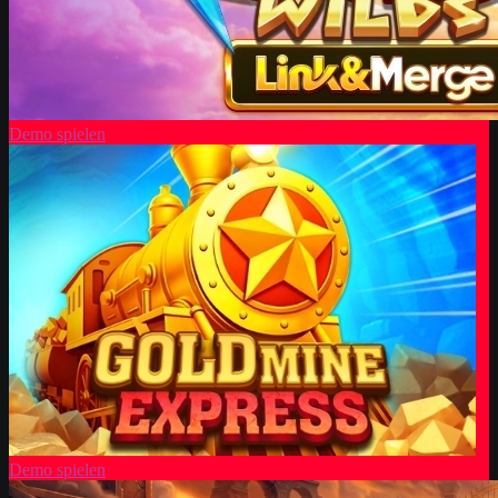
Demo spielen
Demo spielen