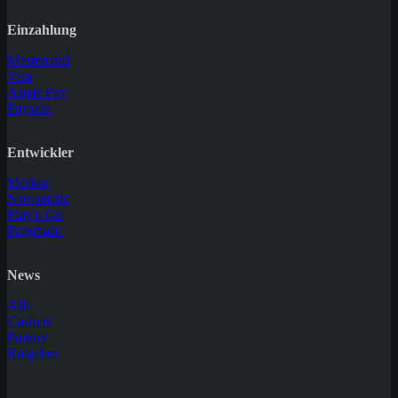
Einzahlung
Mastercard
Visa
Apple Pay
Paysafe
Entwickler
Merkur
Novomatic
Play'n Go
Pragmatic
News
Alle
Casinos
Partner
Ratgeber