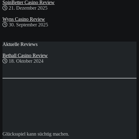
SpinBetter Casino Review
21. Dezember 2025
Wyns Casino Review
30. September 2025
Aktuelle Reviews
Bethall Casino Review
18. Oktober 2024
Glücksspiel kann süchtig machen.