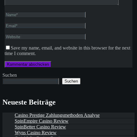
Save my name, email, and website in this browser for the next
time I comment.
Suchen
Suchen
Neueste Beiträge
Casino Prestige Zahlungsmethoden Analyse
SpinEmpire Casino Review
SpinBetter Casino Review
Wyns Casino Review