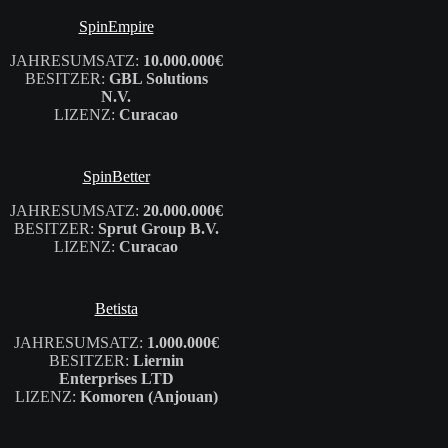
SpinEmpire
JAHRESUMSATZ:
10.000.000€
BESITZER:
GBL Solutions
N.V.
LIZENZ:
Curacao
SpinBetter
JAHRESUMSATZ:
20.000.000€
BESITZER:
Sprut Group B.V.
LIZENZ:
Curacao
Betista
JAHRESUMSATZ:
1.000.000€
BESITZER:
Liernin
Enterprises LTD
LIZENZ:
Komoren (Anjouan)