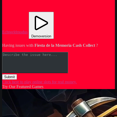
Echtgeldmodus
Demoversion
Having issues with
Fiesta de la Memoria Cash Collect
?
Submit
Click here to play online slots for real money.
Try Our Featured Games