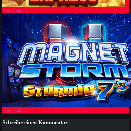
Demo spielen
Demo spielen
Schreibe einen Kommentar