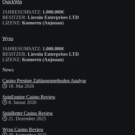
QuickWin
JAHRESUMSATZ:
1.000.000€
BESITZER:
Liernin Enterprises LTD
LIZENZ:
Komoren (Anjouan)
Wyns
JAHRESUMSATZ:
1.000.000€
BESITZER:
Liernin Enterprises LTD
LIZENZ:
Komoren (Anjouan)
News
Casino Prestige Zahlungsmethoden Analyse
18. Mai 2026
SpinEmpire Casino Review
8. Januar 2026
SpinBetter Casino Review
21. Dezember 2025
Wyns Casino Review
30. September 2025