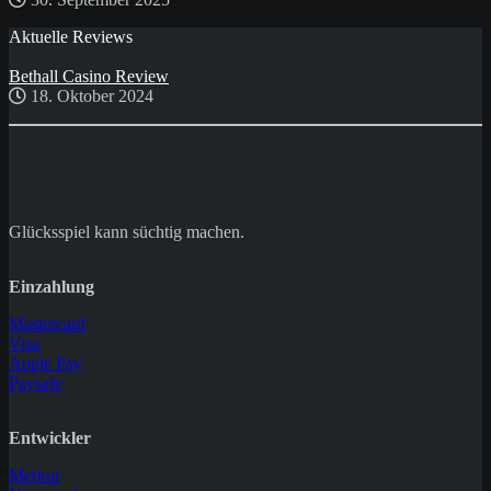
Aktuelle Reviews
Bethall Casino Review
18. Oktober 2024
Glücksspiel kann süchtig machen.
Einzahlung
Mastercard
Visa
Apple Pay
Paysafe
Entwickler
Merkur