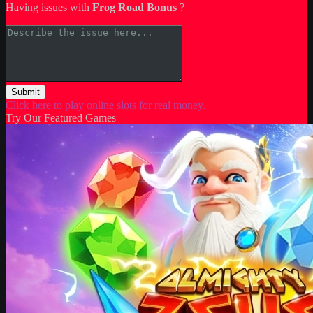
Having issues with
Frog Road Bonus
?
Submit
Click here to play online slots for real money.
Try Our Featured Games