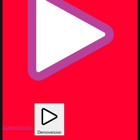
Echtgeldmodus
Demoversion