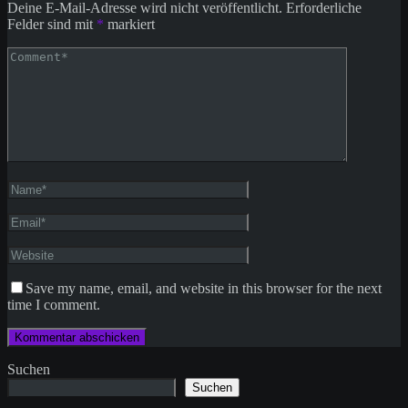
Deine E-Mail-Adresse wird nicht veröffentlicht.
Erforderliche
Felder sind mit
*
markiert
Save my name, email, and website in this browser for the next
time I comment.
Suchen
Suchen