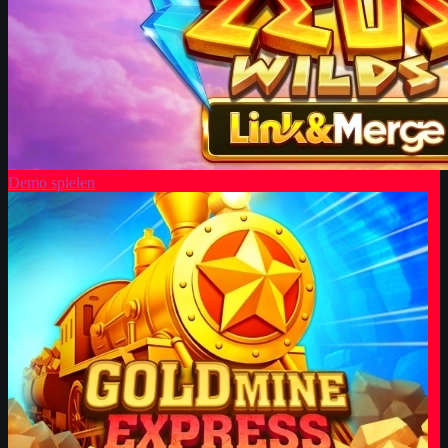
Demo spielen