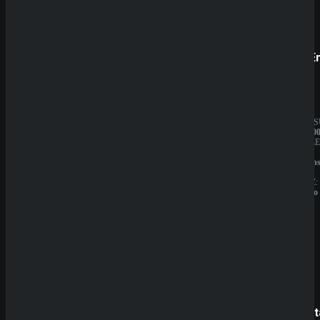
Prestige
SpinE
BESITZER:
JAHRES
Aurevia
10.000.0
IT
BESITZE
Group
GBL
LIZENZ:
Solution
Curacao
N.V.
LIZENZ:
Curacao
SpinBetter
Betist