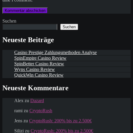
Suchen
Suchen
Neueste Beiträge
Casino Prestige Zahlungsmethoden Analyse
SpinEmpire Casino Review
SpinBetter Casino Review
Wyns Casino Review
QuickWin Casino Review
Neueste Kommentare
Alex
zu
Dazard
rami
zu
CryptoRush
Jens
zu
CryptoRush: 200% bis zu 2.500€
Silizi
zu
CryptoRush: 200% bis zu 2.500€