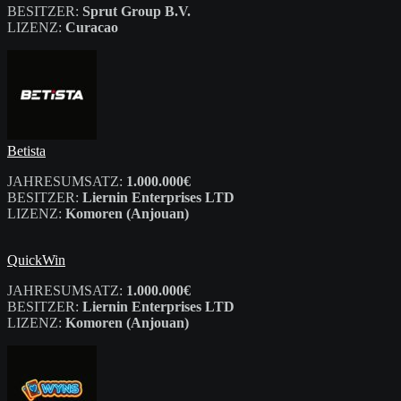
BESITZER:
Sprut Group B.V.
LIZENZ:
Curacao
Betista
JAHRESUMSATZ:
1.000.000€
BESITZER:
Liernin Enterprises LTD
LIZENZ:
Komoren (Anjouan)
QuickWin
JAHRESUMSATZ:
1.000.000€
BESITZER:
Liernin Enterprises LTD
LIZENZ:
Komoren (Anjouan)