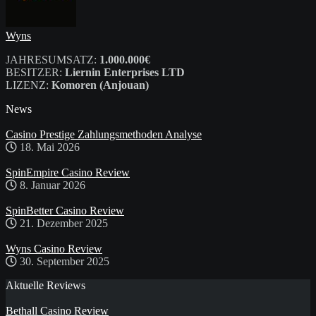
Wyns
JAHRESUMSATZ:
1.000.000€
BESITZER:
Liernin Enterprises LTD
LIZENZ:
Komoren (Anjouan)
News
Casino Prestige Zahlungsmethoden Analyse
18. Mai 2026
SpinEmpire Casino Review
8. Januar 2026
SpinBetter Casino Review
21. Dezember 2025
Wyns Casino Review
30. September 2025
Aktuelle Reviews
Bethall Casino Review