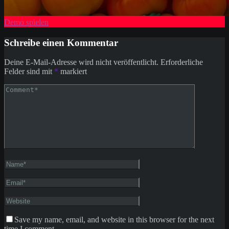
Demo spielen
Schreibe einen Kommentar
Deine E-Mail-Adresse wird nicht veröffentlicht.
Erforderliche
Felder sind mit
*
markiert
Save my name, email, and website in this browser for the next
time I comment.