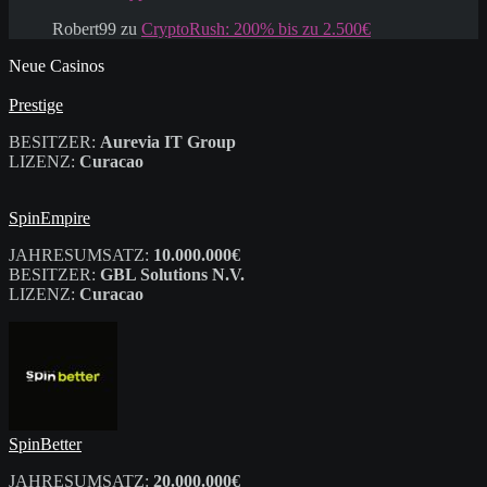
Robert99
zu
CryptoRush: 200% bis zu 2.500€
Neue Casinos
Prestige
BESITZER:
Aurevia IT Group
LIZENZ:
Curacao
SpinEmpire
JAHRESUMSATZ:
10.000.000€
BESITZER:
GBL Solutions N.V.
LIZENZ:
Curacao
SpinBetter
JAHRESUMSATZ:
20.000.000€