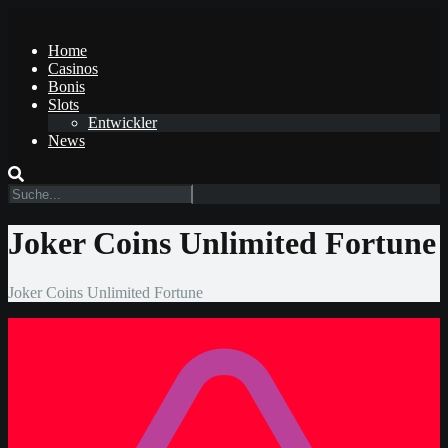
Home
Casinos
Bonis
Slots
Entwickler
News
Joker Coins Unlimited Fortune
Joker Coins Unlimited Fortune