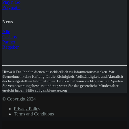
Play'n Go
Pragmatic
News
Alle
Casinos
Partner
Ratgeber
Hinweis
Die Inhalte dienen ausschließlich zu Informationszwecken. Wir
übernehmen keine Haftung für die Richtigkeit, Vollständigkeit und Aktualität
der bereitgestellten Informationen. Glücksspiel kann süchtig machen. Spielen
Sie verantwortungsbewusst und nur, wenn Sie das gesetzliche Mindestalter
erreicht haben. Hilfe auf gambleaware.org
© Copyright 2024
Privacy Policy
Terms and Conditions