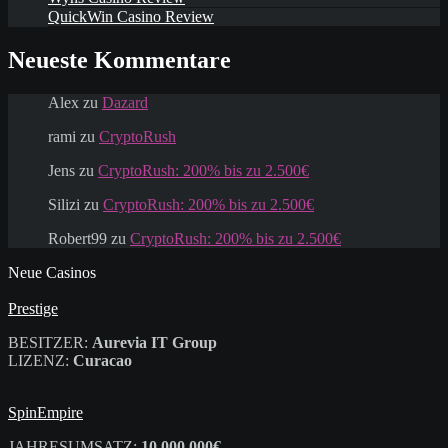
QuickWin Casino Review
Neueste Kommentare
Alex
zu
Dazard
rami
zu
CryptoRush
Jens
zu
CryptoRush: 200% bis zu 2.500€
Silizi
zu
CryptoRush: 200% bis zu 2.500€
Robert99
zu
CryptoRush: 200% bis zu 2.500€
Neue Casinos
Prestige
BESITZER:
Aurevia IT Group
LIZENZ:
Curacao
SpinEmpire
JAHRESUMSATZ:
10.000.000€