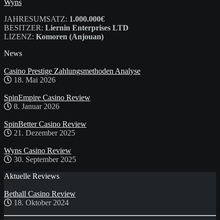
Wyns
JAHRESUMSATZ:
1.000.000€
BESITZER:
Liernin Enterprises LTD
LIZENZ:
Komoren (Anjouan)
News
Casino Prestige Zahlungsmethoden Analyse
18. Mai 2026
SpinEmpire Casino Review
8. Januar 2026
SpinBetter Casino Review
21. Dezember 2025
Wyns Casino Review
30. September 2025
Aktuelle Reviews
Bethall Casino Review
18. Oktober 2024