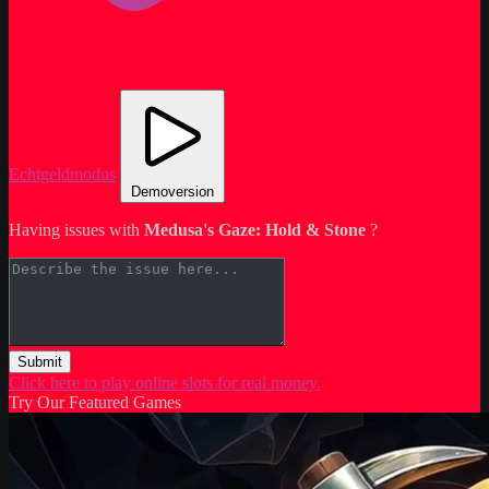
Echtgeldmodus
Demoversion
Having issues with
Medusa's Gaze: Hold & Stone
?
Submit
Click here to play online slots for real money.
Try Our Featured Games