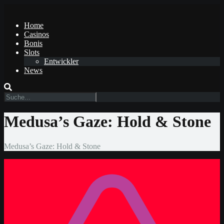
Home
Casinos
Bonis
Slots
Entwickler
News
Medusa’s Gaze: Hold & Stone
Medusa’s Gaze: Hold & Stone