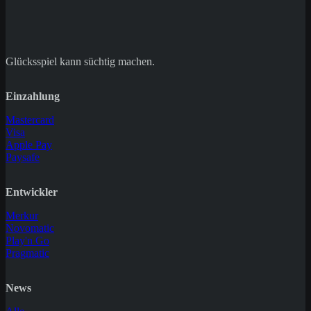
Glücksspiel kann süchtig machen.
Einzahlung
Mastercard
Visa
Apple Pay
Paysafe
Entwickler
Merkur
Novomatic
Play'n Go
Pragmatic
News