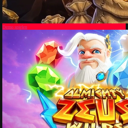
Demo spielen