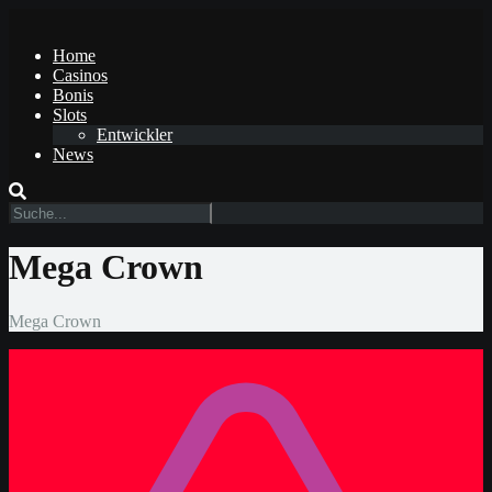
Home
Casinos
Bonis
Slots
Entwickler
News
Mega Crown
Mega Crown