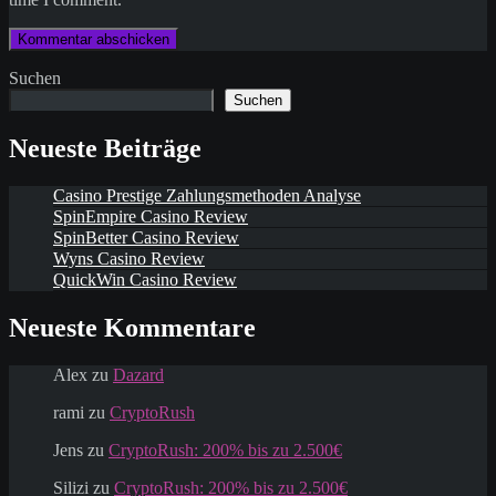
Suchen
Suchen
Neueste Beiträge
Casino Prestige Zahlungsmethoden Analyse
SpinEmpire Casino Review
SpinBetter Casino Review
Wyns Casino Review
QuickWin Casino Review
Neueste Kommentare
Alex
zu
Dazard
rami
zu
CryptoRush
Jens
zu
CryptoRush: 200% bis zu 2.500€
Silizi
zu
CryptoRush: 200% bis zu 2.500€