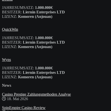
JAHRESUMSATZ:
1.000.000€
BESITZER:
Liernin Enterprises LTD
LIZENZ:
Komoren (Anjouan)
QuickWin
JAHRESUMSATZ:
1.000.000€
BESITZER:
Liernin Enterprises LTD
LIZENZ:
Komoren (Anjouan)
Wyns
JAHRESUMSATZ:
1.000.000€
BESITZER:
Liernin Enterprises LTD
LIZENZ:
Komoren (Anjouan)
News
Casino Prestige Zahlungsmethoden Analyse
18. Mai 2026
SpinEmpire Casino Review