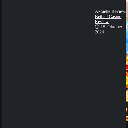
30. September
2025
Aktuelle Reviews
Bethall Casino
Review
18. Oktober
2024
Demo spielen