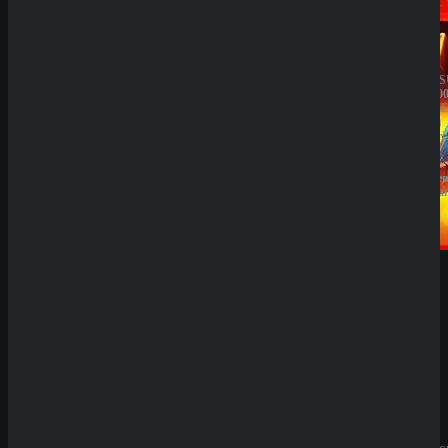
JAHRESUMSATZ:
JAHRES
20.000.000€
1.000.00
BESITZER:
BESITZE
Sprut
Liernin
Group
Enterpri
B.V.
LTD
LIZENZ:
LIZENZ:
Curacao
Komore
(Anjoua
QuickWin
Wyns