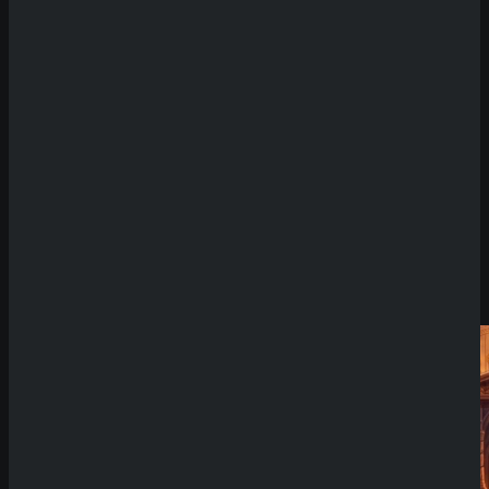
Demo spielen