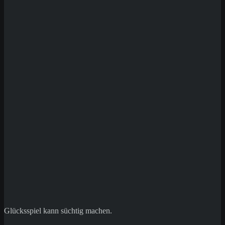
Save my name, email, and website in this
browser for the next time I comment.
Glücksspiel kann süchtig machen.