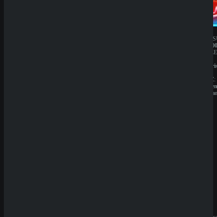
JAHRESUMSATZ:
JAHRES
20.000.000€
1.000.00
BESITZER:
BESITZE
Sprut
Liernin
Group
Enterpri
B.V.
LTD
LIZENZ:
LIZENZ:
Curacao
Komore
(Anjoua
QuickWin
Wyns