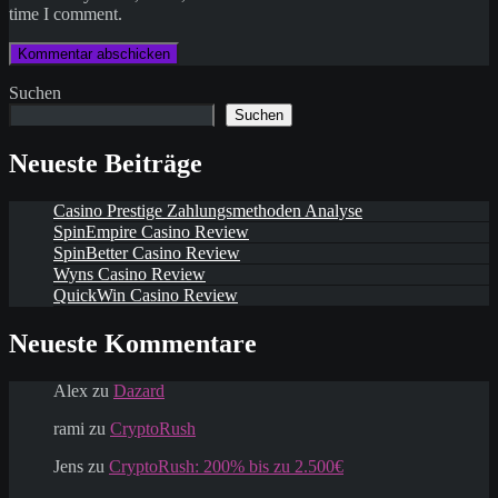
time I comment.
Suchen
Suchen
Neueste Beiträge
Casino Prestige Zahlungsmethoden Analyse
SpinEmpire Casino Review
SpinBetter Casino Review
Wyns Casino Review
QuickWin Casino Review
Neueste Kommentare
Alex
zu
Dazard
rami
zu
CryptoRush
Jens
zu
CryptoRush: 200% bis zu 2.500€