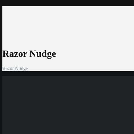
Home
Casinos
Bonis
Slots
Entw
News
Razor Nudge
Razor Nudge