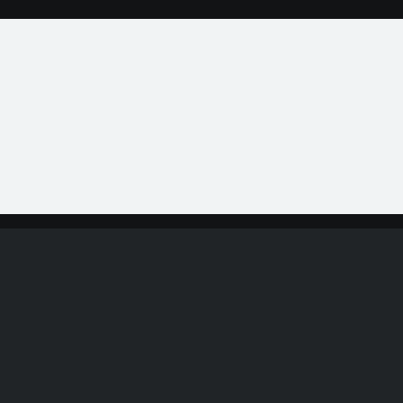
ickler