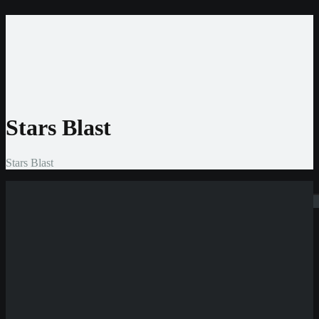
Home
Casinos
Bonis
Slots
Entwickler
News
Stars Blast
Stars Blast
Suchen
Neueste
Beiträge
Casino
Prestige
Zahlungs