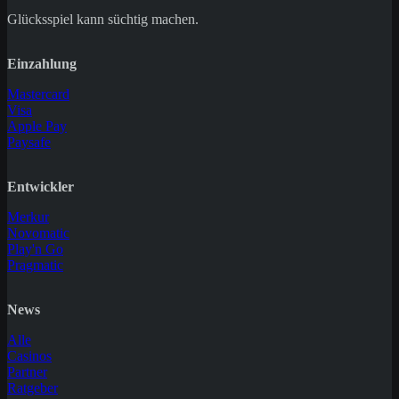
Glücksspiel kann süchtig machen.
Einzahlung
Mastercard
Visa
Apple Pay
Paysafe
Entwickler
Merkur
Novomatic
Play'n Go
Pragmatic
News
Alle
Casinos
Partner
Ratgeber