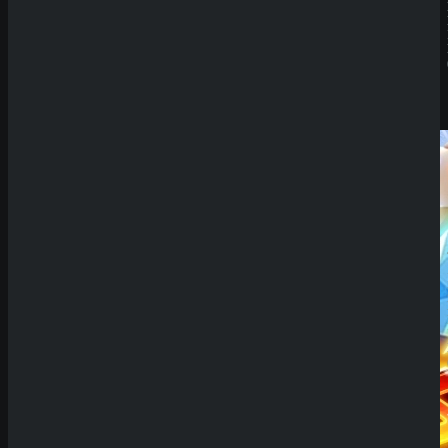
Submit
Click here to play online slots for real money.
Try Our Featured Games