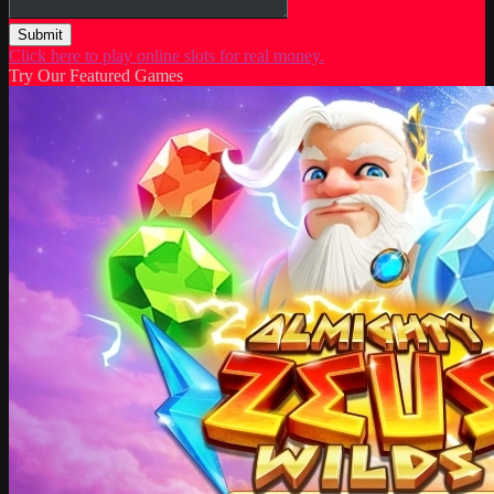
Submit
Click here to play online slots for real money.
Try Our Featured Games