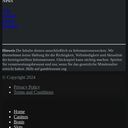
News
Alle
Casinos
Partner
Ratgeber
Hinweis
Die Inhalte dienen ausschließlich zu Informationszwecken. Wir
übernehmen keine Haftung für die Richtigkeit, Vollständigkeit und Aktualität
der bereitgestellten Informationen. Glücksspiel kann süchtig machen. Spielen
Sie verantwortungsbewusst und nur, wenn Sie das gesetzliche Mindestalter
erreicht haben. Hilfe auf gambleaware.org
© Copyright 2024
Privacy Policy
Terms and Conditions
Home
Casinos
Bonis
Slots