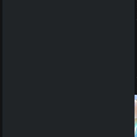
Echtgeldmodus
Demoversion
Having issues with
Supernova Galaxy Orbs
?
Submit
Click here to play online slots for real money.
Try Our Featured Games