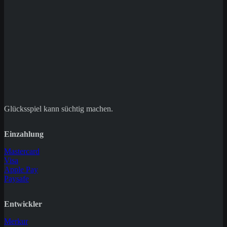
Save my name, email, and website in this
browser for the next time I comment.
Glücksspiel kann süchtig machen.
Einzahlung
Mastercard
Visa
Apple Pay
Paysafe
Entwickler
Merkur