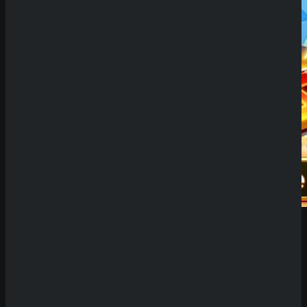
News
Casino Prestige
Demo spielen
Zahlungsmethoden
Analyse
18. Mai 2026
SpinEmpire Casino
Review
8. Januar 2026
SpinBetter Casino