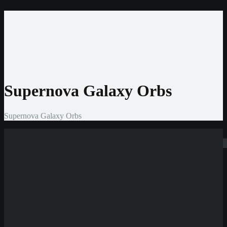
Home
Casinos
Bonis
Slots
Entwickler
News
Supernova Galaxy Orbs
Supernova Galaxy Orbs
Suchen
Neueste
Beiträge
Casino
Prestige
Zahlungs