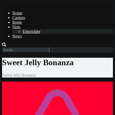
Home
Casinos
Bonis
Slots
Entwickler
News
Sweet Jelly Bonanza
Sweet Jelly Bonanza