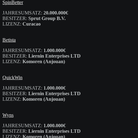
SpinBetter
JAHRESUMSATZ:
20.000.000€
BESITZER:
Sprut Group B.V.
LIZENZ:
Curacao
Betista
JAHRESUMSATZ:
1.000.000€
BESITZER:
Liernin Enterprises LTD
LIZENZ:
Komoren (Anjouan)
QuickWin
JAHRESUMSATZ:
1.000.000€
BESITZER:
Liernin Enterprises LTD
LIZENZ:
Komoren (Anjouan)
Wyns
JAHRESUMSATZ:
1.000.000€
BESITZER:
Liernin Enterprises LTD
LIZENZ:
Komoren (Anjouan)