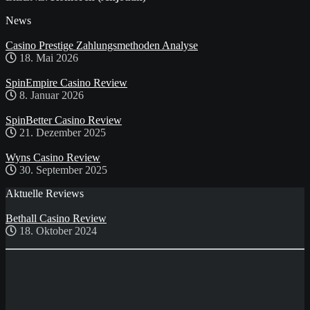
News
Casino Prestige Zahlungsmethoden Analyse
18. Mai 2026
SpinEmpire Casino Review
8. Januar 2026
SpinBetter Casino Review
21. Dezember 2025
Wyns Casino Review
30. September 2025
Aktuelle Reviews
Bethall Casino Review
18. Oktober 2024