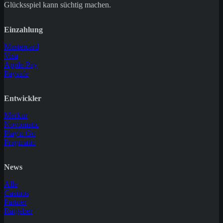
Glücksspiel kann süchtig machen.
Einzahlung
Mastercard
Visa
Apple Pay
Paysafe
Entwickler
Merkur
Novomatic
Play'n Go
Pragmatic
News
Alle
Casinos
Partner
Ratgeber