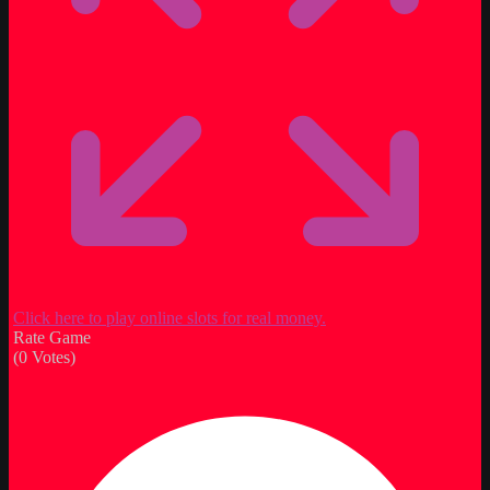
Click here to play online slots for real money.
Rate Game
(
0
Votes)