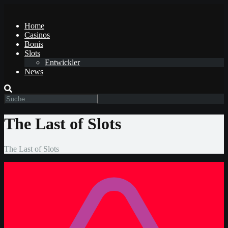
Home
Casinos
Bonis
Slots
Entwickler
News
The Last of Slots
The Last of Slots