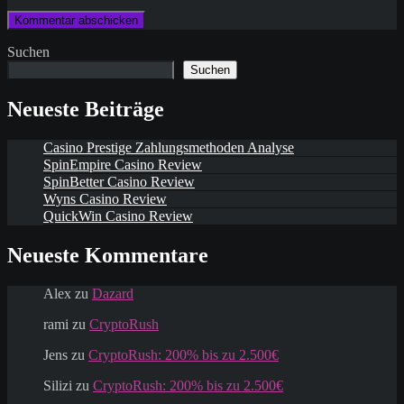
Suchen
Suchen
Neueste Beiträge
Casino Prestige Zahlungsmethoden Analyse
SpinEmpire Casino Review
SpinBetter Casino Review
Wyns Casino Review
QuickWin Casino Review
Neueste Kommentare
Alex
zu
Dazard
rami
zu
CryptoRush
Jens
zu
CryptoRush: 200% bis zu 2.500€
Silizi
zu
CryptoRush: 200% bis zu 2.500€