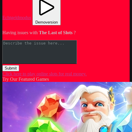
Echtgeldmodus
Demoversion
Having issues with
The Last of Slots
?
Submit
Click here to play online slots for real money.
Try Our Featured Games