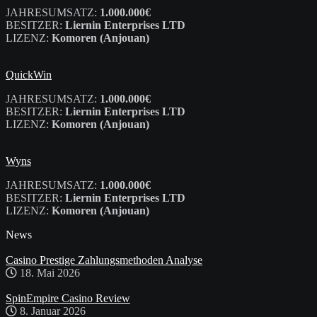
JAHRESUMSATZ:
1.000.000€
BESITZER:
Liernin Enterprises LTD
LIZENZ:
Komoren (Anjouan)
QuickWin
JAHRESUMSATZ:
1.000.000€
BESITZER:
Liernin Enterprises LTD
LIZENZ:
Komoren (Anjouan)
Wyns
JAHRESUMSATZ:
1.000.000€
BESITZER:
Liernin Enterprises LTD
LIZENZ:
Komoren (Anjouan)
News
Casino Prestige Zahlungsmethoden Analyse
18. Mai 2026
SpinEmpire Casino Review
8. Januar 2026