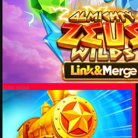
Demo spielen