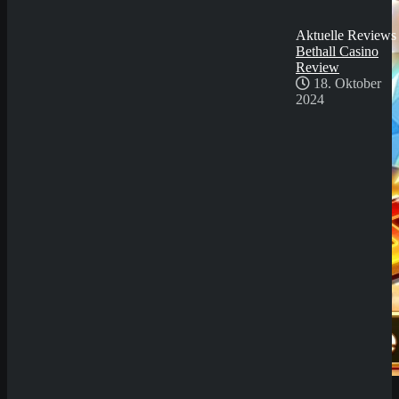
30. September
2025
Aktuelle Reviews
Bethall Casino
Review
18. Oktober
2024
Demo spielen