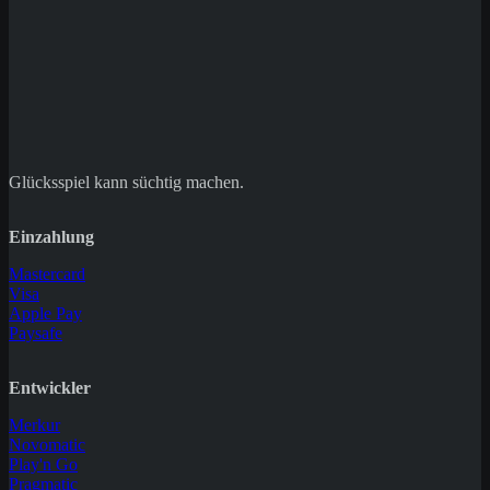
Glücksspiel kann süchtig machen.
Einzahlung
Mastercard
Visa
Apple Pay
Paysafe
Entwickler
Merkur
Novomatic
Play'n Go
Pragmatic