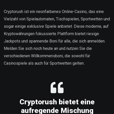
Cryptorush ist ein neonfarbenes Online-Casino, das eine
Vielzahl von Spielautomaten, Tischspielen, Sportwetten und
sogar einige exklusive Spiele anbietet. Diese moderne, auf
Kryptowährungen fokussierte Plattform bietet riesige
Jackpots und spannende Boni für alle, die sich anmelden.
Melden Sie sich noch heute an und nutzen Sie die
verschiedenen Willkommensboni, die sowohl für
Casinospiele als auch für Sportwetten gelten.
Cryptorush bietet eine
aufregende Mischung