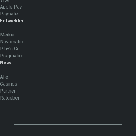
Apple Pay
Paysafe
Entwickler
Merkur
Novomatic
Play'n Go
Pragmatic
News
Alle
Casinos
Partner
Ratgeber