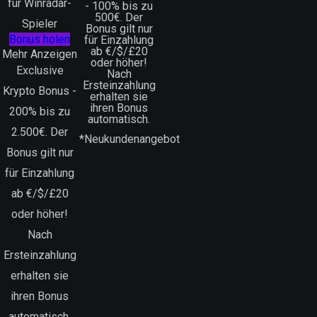
für Winradar-
- 100% bis zu
500€. Der
Spieler
Bonus gilt nur
Bonus holen
für Einzahlung
ab €/$/£20
Mehr Anzeigen
oder höher!
Exclusive
Nach
Ersteinzahlung
Krypto Bonus -
erhalten sie
ihren Bonus
200% bis zu
automatisch.
2.500€. Der
*Neukundenangebot
Bonus gilt nur
für Einzahlung
ab €/$/£20
oder höher!
Nach
Ersteinzahlung
erhalten sie
ihren Bonus
automatisch.