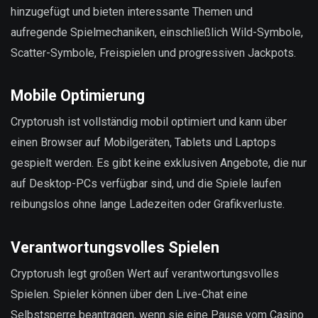
hinzugefügt und bieten interessante Themen und
aufregende Spielmechaniken, einschließlich Wild-Symbole,
Scatter-Symbole, Freispielen und progressiven Jackpots.
Mobile Optimierung
Cryptorush ist vollständig mobil optimiert und kann über
einen Browser auf Mobilgeräten, Tablets und Laptops
gespielt werden. Es gibt keine exklusiven Angebote, die nur
auf Desktop-PCs verfügbar sind, und die Spiele laufen
reibungslos ohne lange Ladezeiten oder Grafikverluste.
Verantwortungsvolles Spielen
Cryptorush legt großen Wert auf verantwortungsvolles
Spielen. Spieler können über den Live-Chat eine
Selbstsperre beantragen, wenn sie eine Pause vom Casino