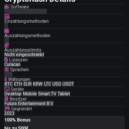
Software
Einzahlungsmethoden
Auszahlungsmethoden
Auszahlungslimits
Nicht eingeschränkt
Lizenzen
Curacao
Sprachen
Währungen
BTC
ETH
EUR
KRW
LTC
USD
USDT
Geräte
Desktop
Mobile
Smart TV
Tablet
Besitzer
Futura Entertainment B.V.
Gegründet
2023
100% Bonus
bis zu 500€