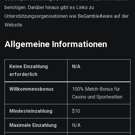
benötigen. Darüber hinaus gibt es Links zu
Unterstützungsorganisationen wie BeGambleAware auf der
Website.
Allgemeine Informationen
Keine Einzahlung
N/A
erforderlich
Willkommensbonus
100% Match-Bonus für
Casino und Sportwetten
Mindesteinzahlung
$10
Maximale Einzahlung
N/A