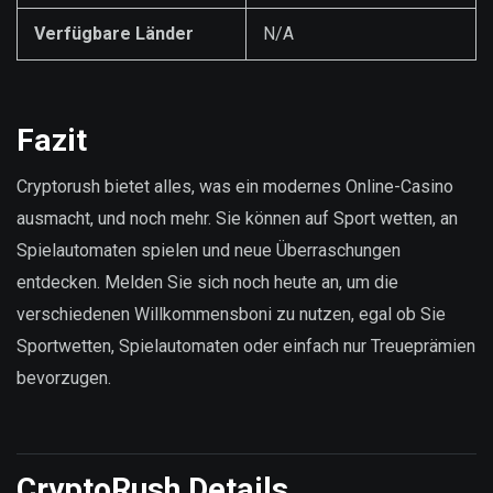
Verfügbare Länder
N/A
Fazit
Cryptorush bietet alles, was ein modernes Online-Casino
ausmacht, und noch mehr. Sie können auf Sport wetten, an
Spielautomaten spielen und neue Überraschungen
entdecken. Melden Sie sich noch heute an, um die
verschiedenen Willkommensboni zu nutzen, egal ob Sie
Sportwetten, Spielautomaten oder einfach nur Treueprämien
bevorzugen.
CryptoRush Details