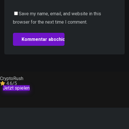
Save my name, email, and website in this
browser for the next time I comment.
CryptoRush
4.6/5
Jetzt spielen