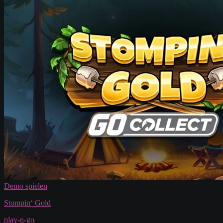
Demo spielen
Stompin‘ Gold
play-n-go