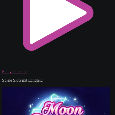
Echtgeldmodus
Spiele Slots mit Echtgeld