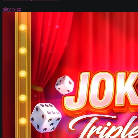
play-n-go