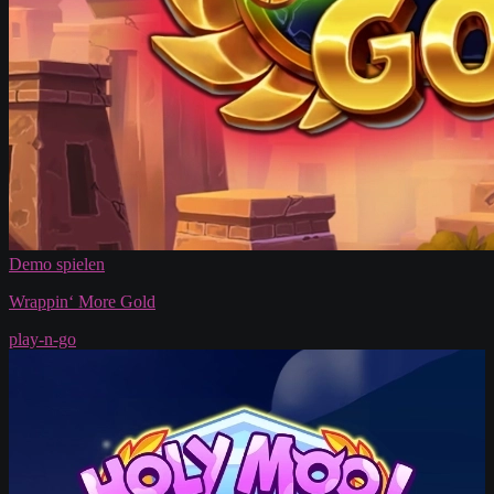
Demo spielen
Wrappin‘ More Gold
play-n-go