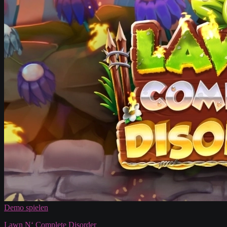
Demo spielen
Lawn N‘ Complete Disorder