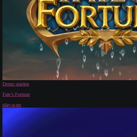
Demo spielen
Fate’s Fortune
play-n-go