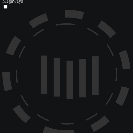
Megaways