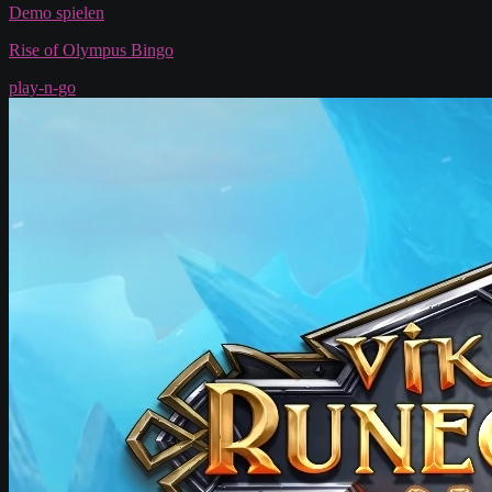
Demo spielen
Rise of Olympus Bingo
play-n-go