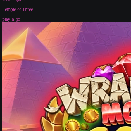
Temple of Three
play-n-go