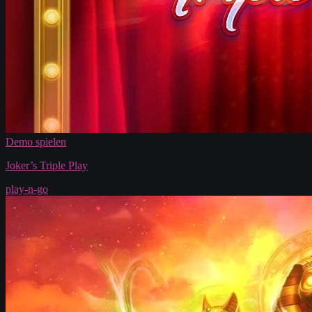
Demo spielen
Joker’s Triple Play
play-n-go