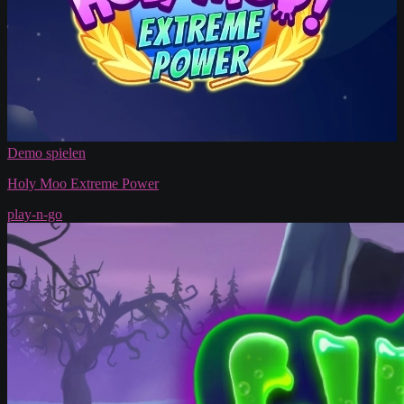
Demo spielen
Holy Moo Extreme Power
play-n-go