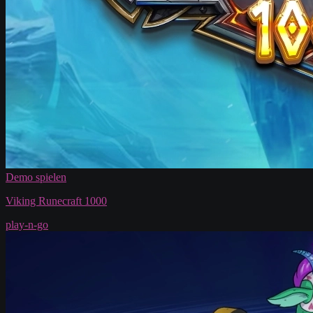
Demo spielen
Viking Runecraft 1000
play-n-go