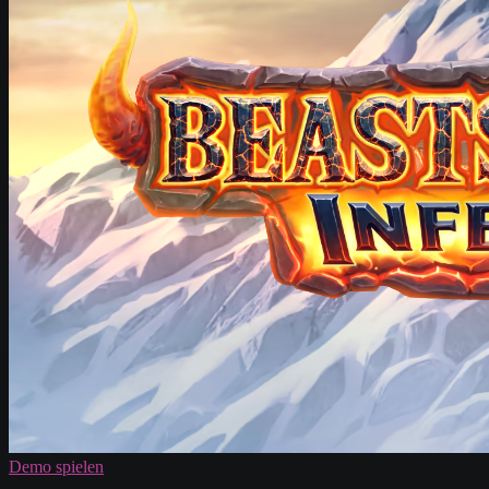
Demo spielen