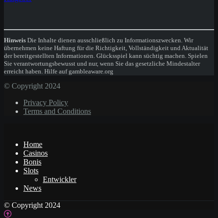
Hinweis
Die Inhalte dienen ausschließlich zu Informationszwecken. Wir
übernehmen keine Haftung für die Richtigkeit, Vollständigkeit und Aktualität
der bereitgestellten Informationen. Glücksspiel kann süchtig machen. Spielen
Sie verantwortungsbewusst und nur, wenn Sie das gesetzliche Mindestalter
erreicht haben. Hilfe auf gambleaware.org
© Copyright 2024
Privacy Policy
Terms and Conditions
Home
Casinos
Bonis
Slots
Entwickler
News
© Copyright 2024