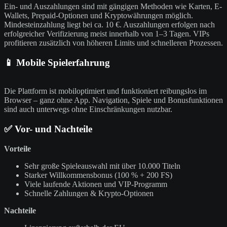
Ein- und Auszahlungen sind mit gängigen Methoden wie Karten, E-
Wallets, Prepaid-Optionen und Kryptowährungen möglich.
Mindesteinzahlung liegt bei ca. 10 €. Auszahlungen erfolgen nach
erfolgreicher Verifizierung meist innerhalb von 1–3 Tagen. VIPs
profitieren zusätzlich von höheren Limits und schnelleren Prozessen.
📱
Mobile Spielerfahrung
Die Plattform ist mobiloptimiert und funktioniert reibungslos im
Browser – ganz ohne App. Navigation, Spiele und Bonusfunktionen
sind auch unterwegs ohne Einschränkungen nutzbar.
✅
Vor- und Nachteile
Vorteile
Sehr große Spieleauswahl mit über 10.000 Titeln
Starker Willkommensbonus (100 % + 200 FS)
Viele laufende Aktionen und VIP-Programm
Schnelle Zahlungen & Krypto-Optionen
Nachteile