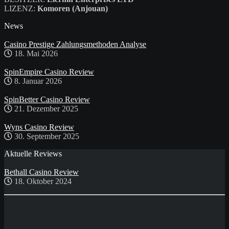
LIZENZ:
Komoren (Anjouan)
News
Casino Prestige Zahlungsmethoden Analyse
18. Mai 2026
SpinEmpire Casino Review
8. Januar 2026
SpinBetter Casino Review
21. Dezember 2025
Wyns Casino Review
30. September 2025
Aktuelle Reviews
Bethall Casino Review
18. Oktober 2024