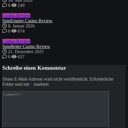
18. Mai 2026
0
249
Casino-Review
SpinEmpire Casino Review
8. Januar 2026
0
674
Casino-Review
SpinBetter Casino Review
21. Dezember 2025
0
637
Schreibe einen Kommentar
Deine E-Mail-Adresse wird nicht veröffentlicht.
Erforderliche
Felder sind mit
*
markiert