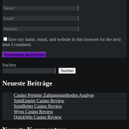
Save my name, email, and website in this browser for the next
time I comment.
Suchen
Suchen
Neueste Beiträge
Casino Prestige Zahlungsmethoden Analyse
SpinEmpire Casino Review
SpinBetter Casino Review
Wyns Casino Review
QuickWin Casino Review