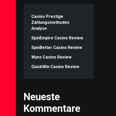
Casino Prestige
Zahlungsmethoden
Analyse
SpinEmpire Casino Review
SpinBetter Casino Review
Wyns Casino Review
QuickWin Casino Review
Neueste
Kommentare