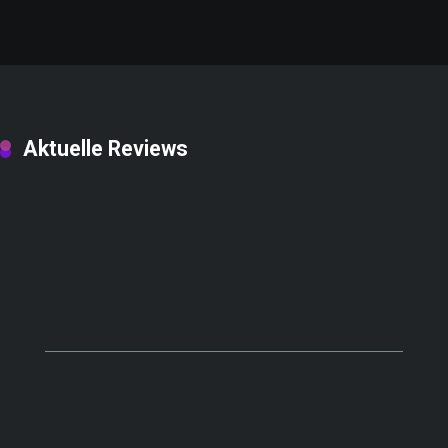
Aktuelle Reviews
Bethall
Casino
Review
18.
Oktober
2024