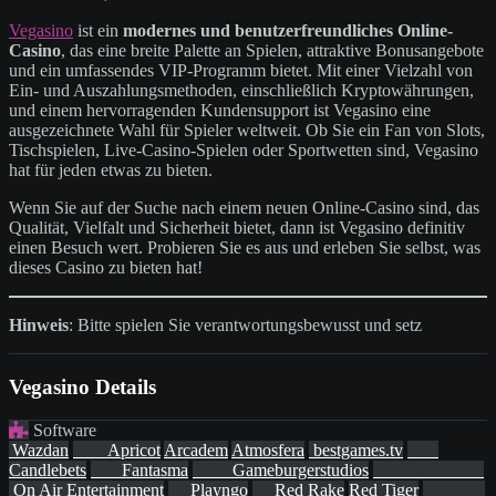
Vegasino
ist ein
modernes und benutzerfreundliches Online-
Casino
, das eine breite Palette an Spielen, attraktive Bonusangebote
und ein umfassendes VIP-Programm bietet. Mit einer Vielzahl von
Ein- und Auszahlungsmethoden, einschließlich Kryptowährungen,
und einem hervorragenden Kundensupport ist Vegasino eine
ausgezeichnete Wahl für Spieler weltweit. Ob Sie ein Fan von Slots,
Tischspielen, Live-Casino-Spielen oder Sportwetten sind, Vegasino
hat für jeden etwas zu bieten.
Wenn Sie auf der Suche nach einem neuen Online-Casino sind, das
Qualität, Vielfalt und Sicherheit bietet, dann ist Vegasino definitiv
einen Besuch wert. Probieren Sie es aus und erleben Sie selbst, was
dieses Casino zu bieten hat!
Hinweis
: Bitte spielen Sie verantwortungsbewusst und setz
Vegasino Details
Software
Wazdan
Apricot
Arcadem
Atmosfera
bestgames.tv
Candlebets
Fantasma
Gameburgerstudios
On Air Entertainment
Playngo
Red Rake
Red Tiger