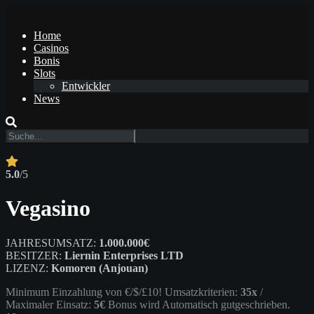
Home
Casinos
Bonis
Slots
Entwickler
News
5.0
/5
Vegasino
JAHRESUMSATZ:
1.000.000€
BESITZER:
Liernin Enterprises LTD
LIZENZ:
Komoren (Anjouan)
Minimum Einzahlung von €/$/£10! Umsatzkriterien:
35x
/
Maximaler Einsatz:
5€
Bonus wird Automatisch gutgeschrieben.