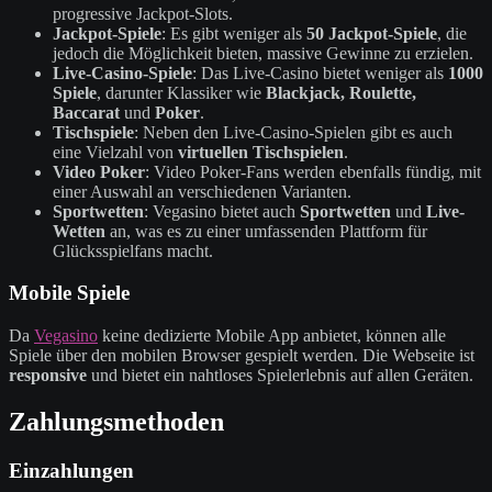
progressive Jackpot-Slots.
Jackpot-Spiele
: Es gibt weniger als
50 Jackpot-Spiele
, die
jedoch die Möglichkeit bieten, massive Gewinne zu erzielen.
Live-Casino-Spiele
: Das Live-Casino bietet weniger als
1000
Spiele
, darunter Klassiker wie
Blackjack, Roulette,
Baccarat
und
Poker
.
Tischspiele
: Neben den Live-Casino-Spielen gibt es auch
eine Vielzahl von
virtuellen Tischspielen
.
Video Poker
: Video Poker-Fans werden ebenfalls fündig, mit
einer Auswahl an verschiedenen Varianten.
Sportwetten
: Vegasino bietet auch
Sportwetten
und
Live-
Wetten
an, was es zu einer umfassenden Plattform für
Glücksspielfans macht.
Mobile Spiele
Da
Vegasino
keine dedizierte Mobile App anbietet, können alle
Spiele über den mobilen Browser gespielt werden. Die Webseite ist
responsive
und bietet ein nahtloses Spielerlebnis auf allen Geräten.
Zahlungsmethoden
Einzahlungen