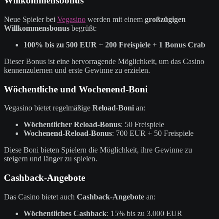
Willkommensbonus
Neue Spieler bei
Vegasino
werden mit einem
großzügigen
Willkommensbonus
begrüßt:
100% bis zu 500 EUR
+
200 Freispiele
+
1 Bonus Crab
Dieser Bonus ist eine hervorragende Möglichkeit, um das Casino
kennenzulernen und erste Gewinne zu erzielen.
Wöchentliche und Wochenend-Boni
Vegasino bietet regelmäßige
Reload-Boni
an:
Wöchentlicher Reload-Bonus
: 50 Freispiele
Wochenend-Reload-Bonus
: 700 EUR + 50 Freispiele
Diese Boni bieten Spielern die Möglichkeit, ihre Gewinne zu
steigern und länger zu spielen.
Cashback-Angebote
Das Casino bietet auch
Cashback-Angebote
an:
Wöchentliches Cashback
: 15% bis zu 3.000 EUR