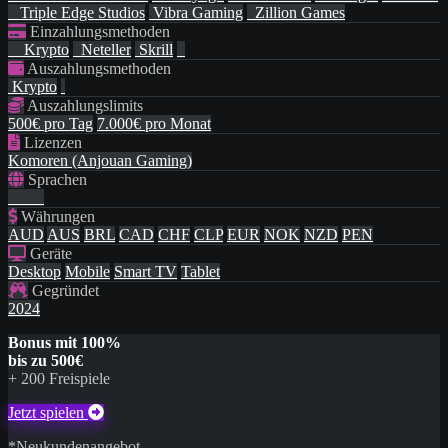
Triple Edge Studios
Vibra Gaming
Zillion Games
Einzahlungsmethoden
Krypto
Neteller
Skrill
Auszahlungsmethoden
Krypto
Auszahlungslimits
500€ pro Tag
7.000€ pro Monat
Lizenzen
Komoren (Anjouan Gaming)
Sprachen
Währungen
AUD
AUS
BRL
CAD
CHF
CLP
EUR
NOK
NZD
PEN
Geräte
Desktop
Mobile
Smart TV
Tablet
Gegründet
2024
Bonus mit 100%
bis zu 500€
+ 200 Freispiele
Jetzt spielen
*Neukundenangebot