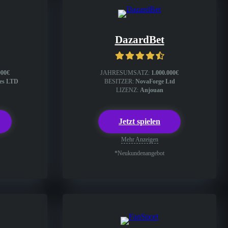
DazardBet
000€
JAHRESUMSATZ:
1.000.000€
ses LTD
BESITZER:
NovaForge Ltd
LIZENZ:
Anjouan
Jetzt spielen
Mehr Anzeigen
*Neukundenangebot