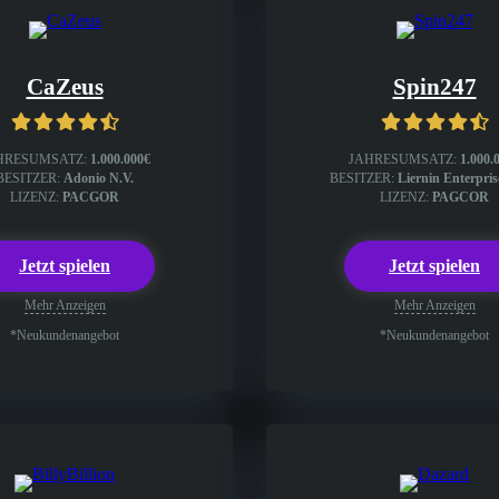
CaZeus
Spin247
HRESUMSATZ:
1.000.000€
JAHRESUMSATZ:
1.000.
BESITZER:
Adonio N.V.
BESITZER:
Liernin Enterpri
LIZENZ:
PACGOR
LIZENZ:
PAGCOR
Jetzt spielen
Jetzt spielen
Mehr Anzeigen
Mehr Anzeigen
*Neukundenangebot
*Neukundenangebot