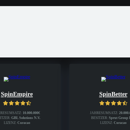
ickler
SpinEmpire
SpinBetter
HRESUMSATZ:
10.000.000€
JAHRESUMSATZ:
20.000
ITZER:
GBL Solutions N.V.
BESITZER:
Sprut Group 
LIZENZ:
Curacao
LIZENZ:
Curacao