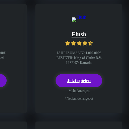
Flush
000€
JAHRESUMSATZ:
1.000.000€
Ltd
BESITZER:
King of Clubz B.V.
LIZENZ:
Kanada
Jetzt spielen
Mehr Anzeigen
*Neukundenangebot