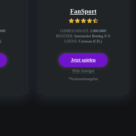
FanSport
000€
JAHRESUMSATZ:
1.000.000€
.
BESITZER:
Interactive Betting N.V.
)
LIZENZ:
Curacao (CIL)
Jetzt spielen
Mehr Anzeigen
*Neukundenangebot