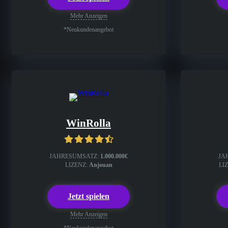
Mehr Anzeigen
*Neukundenangebot
WinRolla
JAHRESUMSATZ:
1.000.000€
JA
LIZENZ:
Anjouan
LI
Jetzt spielen
Mehr Anzeigen
*Neukundenangebot