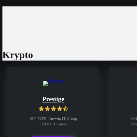
Home
Casinos
Bonis
Slots
Entw
News
Krypto
Prestige
BESITZER:
Aurevia IT Group
JA
LIZENZ:
Curacao
BES