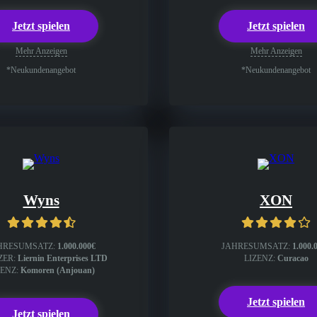
Jetzt spielen
Jetzt spielen
Mehr Anzeigen
Mehr Anzeigen
*Neukundenangebot
*Neukundenangebot
Wyns
XON
HRESUMSATZ:
1.000.000€
JAHRESUMSATZ:
1.000.
ZER:
Liernin Enterprises LTD
LIZENZ:
Curacao
ZENZ:
Komoren (Anjouan)
Jetzt spielen
Jetzt spielen