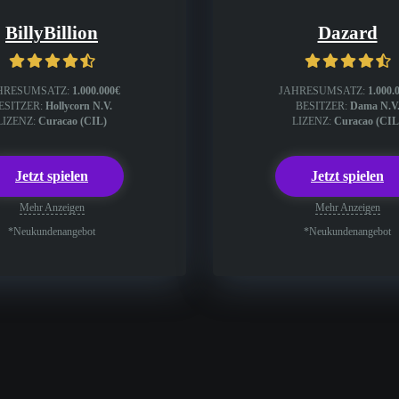
BillyBillion
Dazard
HRESUMSATZ:
1.000.000€
JAHRESUMSATZ:
1.000.
ESITZER:
Hollycorn N.V.
BESITZER:
Dama N.V
LIZENZ:
Curacao (CIL)
LIZENZ:
Curacao (CIL
Jetzt spielen
Jetzt spielen
Mehr Anzeigen
Mehr Anzeigen
*Neukundenangebot
*Neukundenangebot